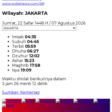
www.polisinews.com
(28)
Wilayah: JAKARTA
Jum'at, 22 Safar 1448 H / 07 Agustus 2026
Imsak
04:35
Subuh
04:45
Terbit
05:59
Dhuha
06:27
Dzuhur
12:02
Ashar
15:23
Maghrib
17:58
Isya
19:09
Waktu sholat berikutnya dalam:
3 jam 26 menit 11 detik
Sumber: Kemenag