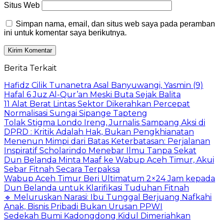
Situs Web
Simpan nama, email, dan situs web saya pada peramban
ini untuk komentar saya berikutnya.
Berita Terkait
Hafidz Cilik Tunanetra Asal Banyuwangi, Yasmin (9)
Hafal 6 Juz Al-Qur’an Meski Buta Sejak Balita
11 Alat Berat Lintas Sektor Dikerahkan Percepat
Normalisasi Sungai Sipange Tapteng
Tolak Stigma Londo Ireng, Jurnalis Sampang Aksi di
DPRD : Kritik Adalah Hak, Bukan Pengkhianatan
Menenun Mimpi dari Batas Keterbatasan: Perjalanan
Inspiratif Scholarindo Menebar Ilmu Tanpa Sekat
Dun Belanda Minta Maaf ke Wabup Aceh Timur, Akui
Sebar Fitnah Secara Terpaksa
Wabup Aceh Timur Beri Ultimatum 2×24 Jam kepada
Dun Belanda untuk Klarifikasi Tuduhan Fitnah
🔹 Meluruskan Narasi: Ibu Tunggal Berjuang Nafkahi
Anak, Bisnis Pribadi Bukan Urusan PPWI
Sedekah Bumi Kadongdong Kidul Dimeriahkan