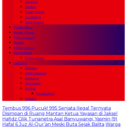
Jakarta
Medan
Palembang
Surabaya
Yogyakarta
Polda News
Kabar Polres
Mata Hukum
Politik
Militer News
Pendidikan
Polda News
Lainnya
Redaksi
Internasional
Nasional
Teknologi
Politik
Pendidikan
Wisata
Tembus 996 Pucuk! 995 Senjata Ilegal Ternyata
Disimpan di Ruang Mantan Ketua Yayasan di Jaksel
Hafidz Cilik Tunanetra Asal Banyuwangi, Yasmin (9)
Hafal 6 Juz Al-Qur’an Meski Buta Sejak Balita
Warga