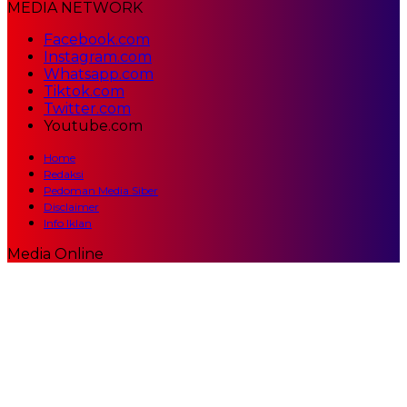
MEDIA NETWORK
Facebook.com
Instagram.com
Whatsapp.com
Tiktok.com
Twitter.com
Youtube.com
Home
Redaksi
Pedoman Media Siber
Disclaimer
Info Iklan
Media Online