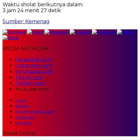
Waktu sholat berikutnya dalam:
3 jam 24 menit 26 detik
Sumber: Kemenag
MEDIA NETWORK
Facebook.com
Instagram.com
Whatsapp.com
Tiktok.com
Twitter.com
Youtube.com
Home
Redaksi
Pedoman Media Siber
Disclaimer
Info Iklan
Media Online