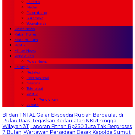
Jakarta
Medan
Palembang
Surabaya
Yogyakarta
Polda News
Kabar Polres
Mata Hukum
Politik
Militer News
Pendidikan
Polda News
Lainnya
Redaksi
Internasional
Nasional
Teknologi
Politik
Pendidikan
Wisata
BI dan TNI AL Gelar Ekspedisi Rupiah Berdaulat di
Pulau Raas: Tegaskan Kedaulatan NKRI hingga
Wilayah 3T
Laporan Fitnah Rp250 Juta Tak Berproses
7 Bulan, Wartawan Persadaan Desak Kapolda Sumut