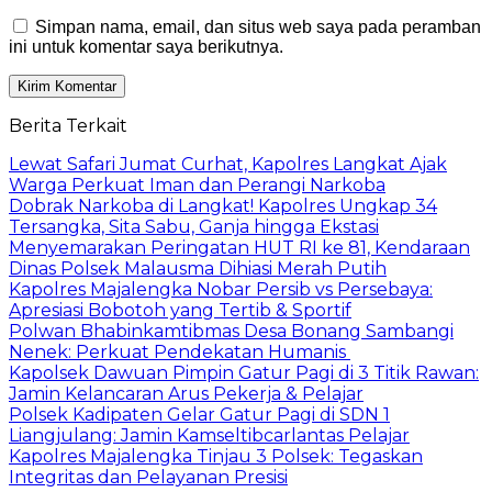
Simpan nama, email, dan situs web saya pada peramban
ini untuk komentar saya berikutnya.
Berita Terkait
Lewat Safari Jumat Curhat, Kapolres Langkat Ajak
Warga Perkuat Iman dan Perangi Narkoba
Dobrak Narkoba di Langkat! Kapolres Ungkap 34
Tersangka, Sita Sabu, Ganja hingga Ekstasi
Menyemarakan Peringatan HUT RI ke 81, Kendaraan
Dinas Polsek Malausma Dihiasi Merah Putih
Kapolres Majalengka Nobar Persib vs Persebaya:
Apresiasi Bobotoh yang Tertib & Sportif
Polwan Bhabinkamtibmas Desa Bonang Sambangi
Nenek: Perkuat Pendekatan Humanis
Kapolsek Dawuan Pimpin Gatur Pagi di 3 Titik Rawan:
Jamin Kelancaran Arus Pekerja & Pelajar
Polsek Kadipaten Gelar Gatur Pagi di SDN 1
Liangjulang: Jamin Kamseltibcarlantas Pelajar
Kapolres Majalengka Tinjau 3 Polsek: Tegaskan
Integritas dan Pelayanan Presisi