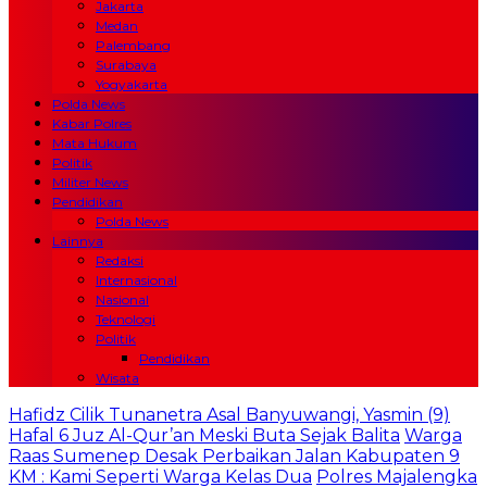
Jakarta
Medan
Palembang
Surabaya
Yogyakarta
Polda News
Kabar Polres
Mata Hukum
Politik
Militer News
Pendidikan
Polda News
Lainnya
Redaksi
Internasional
Nasional
Teknologi
Politik
Pendidikan
Wisata
Hafidz Cilik Tunanetra Asal Banyuwangi, Yasmin (9)
Hafal 6 Juz Al-Qur’an Meski Buta Sejak Balita
Warga
Raas Sumenep Desak Perbaikan Jalan Kabupaten 9
KM : Kami Seperti Warga Kelas Dua
Polres Majalengka