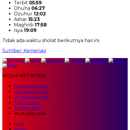
Terbit
05:59
Dhuha
06:27
Dzuhur
12:02
Ashar
15:23
Maghrib
17:58
Isya
19:09
Tidak ada waktu sholat berikutnya hari ini.
Sumber: Kemenag
MEDIA NETWORK
Facebook.com
Instagram.com
Whatsapp.com
Tiktok.com
Twitter.com
Youtube.com
Home
Redaksi