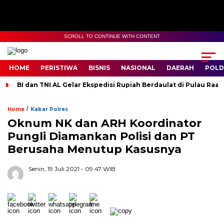
SCROLL TO CONTINUE WITH CONTENT
HOME
PERISTIWA
BISNIS
NASIONAL
DAERAH
POLD
BI dan TNI AL Gelar Ekspedisi Rupiah Berdaulat di Pulau Raa
/
Home
Kabar Polres
Oknum NK dan ARH Koordinator
Pungli Diamankan Polisi dan PT
Berusaha Menutup Kasusnya
Senin, 19 Juli 2021
- 09:47 WIB