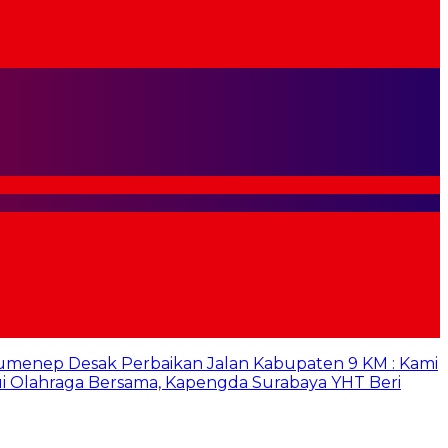
umenep Desak Perbaikan Jalan Kabupaten 9 KM : Kami
i Olahraga Bersama, Kapengda Surabaya YHT Beri