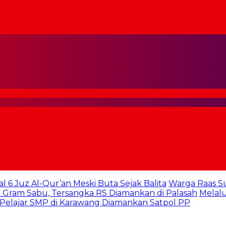
al 6 Juz Al-Qur’an Meski Buta Sejak Balita
Warga Raas S
 Gram Sabu, Tersangka RS Diamankan di Palasah
Melalu
 Pelajar SMP di Karawang Diamankan Satpol PP