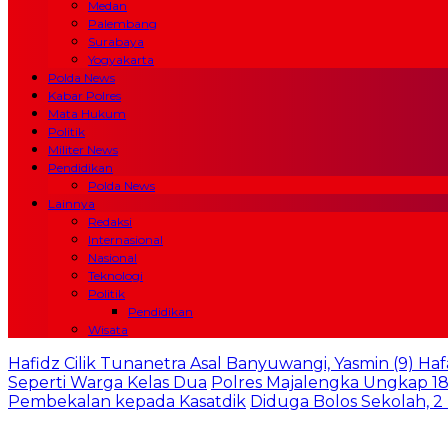
Medan
Palembang
Surabaya
Yogyakarta
Polda News
Kabar Polres
Mata Hukum
Politik
Militer News
Pendidikan
Polda News
Lainnya
Redaksi
Internasional
Nasional
Teknologi
Politik
Pendidikan
Wisata
Hafidz Cilik Tunanetra Asal Banyuwangi, Yasmin (9) Haf
Seperti Warga Kelas Dua
Polres Majalengka Ungkap 18
Pembekalan kepada Kasatdik
Diduga Bolos Sekolah, 2