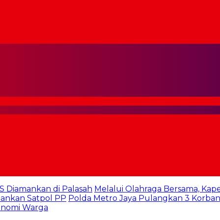
S Diamankan di Palasah
Melalui Olahraga Bersama, Kap
mankan Satpol PP
Polda Metro Jaya Pulangkan 3 Korban 
konomi Warga