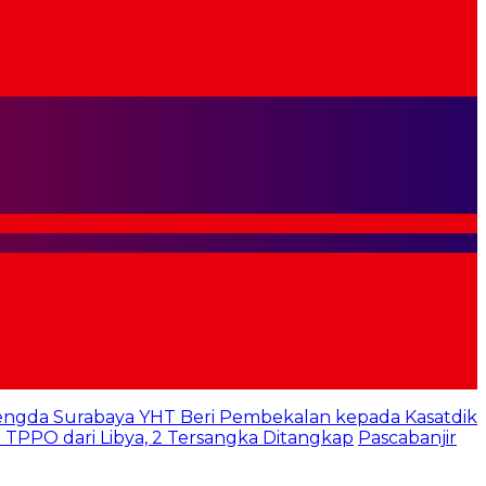
engda Surabaya YHT Beri Pembekalan kepada Kasatdik
TPPO dari Libya, 2 Tersangka Ditangkap
Pascabanjir