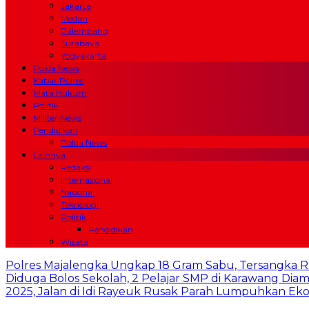
Jakarta
Medan
Palembang
Surabaya
Yogyakarta
Polda News
Kabar Polres
Mata Hukum
Politik
Militer News
Pendidikan
Polda News
Lainnya
Redaksi
Internasional
Nasional
Teknologi
Politik
Pendidikan
Wisata
Polres Majalengka Ungkap 18 Gram Sabu, Tersangka R
Diduga Bolos Sekolah, 2 Pelajar SMP di Karawang Dia
2025, Jalan di Idi Rayeuk Rusak Parah Lumpuhkan E