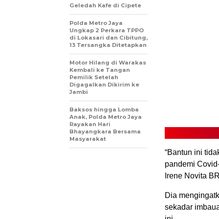
Geledah Kafe di Cipete
Polda Metro Jaya
Ungkap 2 Perkara TPPO
di Lokasari dan Cibitung,
13 Tersangka Ditetapkan
Motor Hilang di Warakas
Kembali ke Tangan
Pemilik Setelah
Digagalkan Dikirim ke
Jambi
Baksos hingga Lomba
Anak, Polda Metro Jaya
Rayakan Hari
Bhayangkara Bersama
Masyarakat
“Bantun ini tid
pandemi Covid-
Irene Novita B
Dia mengingatka
sekadar imbaua
ini.