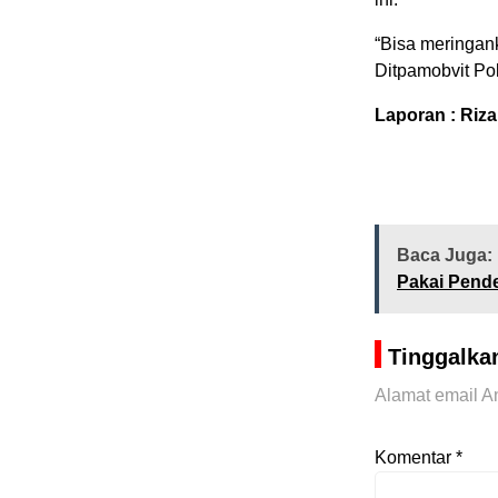
“Bisa meringan
Ditpamobvit Pold
Laporan : Riza
Baca Juga:
Pakai Pend
Tinggalka
Alamat email An
Komentar
*