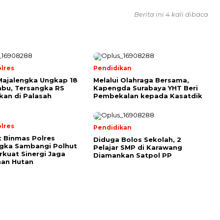
Berita ini 4 kali dibaca
lres
Pendidikan
Majalengka Ungkap 18
Melalui Olahraga Bersama,
bu, Tersangka RS
Kapengda Surabaya YHT Beri
an di Palasah
Pembekalan kepada Kasatdik
lres
Pendidikan
 Binmas Polres
Diduga Bolos Sekolah, 2
gka Sambangi Polhut
Pelajar SMP di Karawang
rkuat Sinergi Jaga
Diamankan Satpol PP
an Hutan