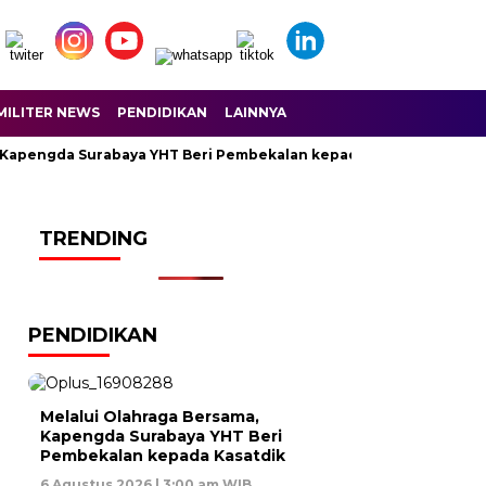
MILITER NEWS
PENDIDIKAN
LAINNYA
 Kapengda Surabaya YHT Beri Pembekalan kepada Kasatdik
D
TRENDING
PENDIDIKAN
Melalui Olahraga Bersama,
Kapengda Surabaya YHT Beri
Pembekalan kepada Kasatdik
6 Agustus 2026 | 3:00 am WIB