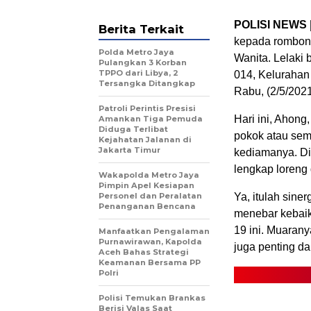
POLISI NEWS 
Berita Terkait
kepada rombong
Polda Metro Jaya
Wanita. Lelaki
Pulangkan 3 Korban
TPPO dari Libya, 2
014, Kelurahan
Tersangka Ditangkap
Rabu, (2/5/2021
Patroli Perintis Presisi
Hari ini, Ahon
Amankan Tiga Pemuda
Diduga Terlibat
pokok atau semb
Kejahatan Jalanan di
Jakarta Timur
kediamanya. Di
lengkap loreng 
Wakapolda Metro Jaya
Pimpin Apel Kesiapan
Personel dan Peralatan
Ya, itulah siner
Penanganan Bencana
menebar kebai
19 ini. Muarany
Manfaatkan Pengalaman
Purnawirawan, Kapolda
juga penting d
Aceh Bahas Strategi
Keamanan Bersama PP
Polri
Polisi Temukan Brankas
Berisi Valas Saat