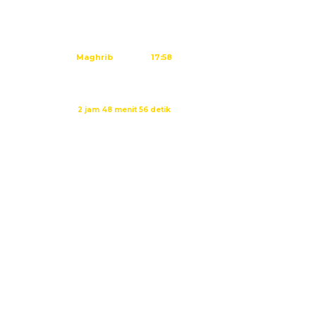
Dzuhur
12:02
Ashar
15:23
Maghrib
17:58
Isya
19:09
Waktu sholat berikutnya dalam:
2 jam 48 menit 56 detik
Sumber: Kemenag