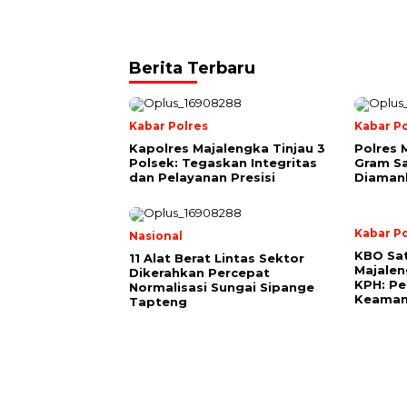
Berita Terbaru
Kabar Polres
Kabar Po
Kapolres Majalengka Tinjau 3
Polres 
Polsek: Tegaskan Integritas
Gram Sa
dan Pelayanan Presisi
Diamank
Kabar Po
Nasional
KBO Sat
11 Alat Berat Lintas Sektor
Majalen
Dikerahkan Percepat
KPH: Pe
Normalisasi Sungai Sipange
Keaman
Tapteng