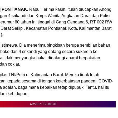
| PONTIANAK.
Rabu, Terima kasih. Itulah diucapkan Ahong
an 4 srikandi dari Korps Wanita Angkatan Darat dan Polisi
 berumur 60 tahun ini tinggal di Gang Cendana 6, RT 002 RW
 Darat Sekip , Kecamatan Pontianak Kota, Kalimantan Barat.
).
g, istimewa. Dia menerima bingkisan berupa sembilan bahan
ako dari 4 srikandi yang datang secara sukarela ke
a tidak menyangka bakal didatangi aparat berpakaian
dan coklat.
gitas TNI/Polri di Kalimantan Barat. Mereka tidak lelah
kan kepada sesama di tengah keterbatasan pandemi COVID-
a adalah, bagaimana kebaikan tetap dipupuk. Tentu, hal itu
alam kehidupan.
ADVERTISEMENT