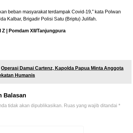
kan beban masyarakat terdampak Covid-19,” kata Polwan
a Kalbar, Brigadir Polisi Satu (Briptu) Julifah.
l Z | Pomdam XII/Tanjungpura
Operasi Damai Cartenz, Kapolda Papua Minta Anggota
ekatan Humanis
n Balasan
da tidak akan dipublikasikan.
Ruas yang wajib ditandai
*