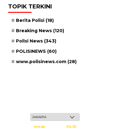
TOPIK TERKINI
Berita Polisi
(18)
Breaking News
(120)
Polisi News
(343)
POLISINEWS
(60)
www.polisinews.com
(28)
Kamis, 21 Safar 1448 H / 06 Agustus 2026
Imsak
04:35
Subuh
04:45