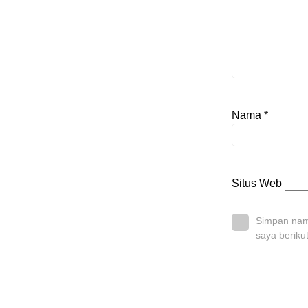
Nama
*
Situs Web
Simpan nama
saya beriku