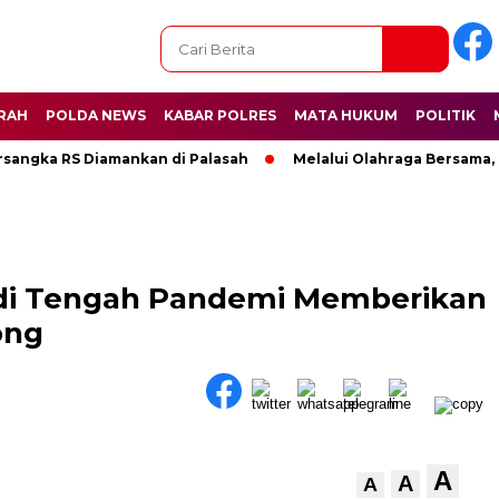
RAH
POLDA NEWS
KABAR POLRES
MATA HUKUM
POLITIK
rsangka RS Diamankan di Palasah
Melalui Olahraga Bersama,
i di Tengah Pandemi Memberikan
ong
A
A
A