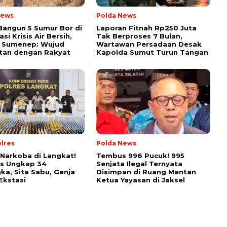
News
Polda News
Bangun 5 Sumur Bor di
Laporan Fitnah Rp250 Juta
si Krisis Air Bersih,
Tak Berproses 7 Bulan,
 Sumenep: Wujud
Wartawan Persadaan Desak
tan dengan Rakyat
Kapolda Sumut Turun Tangan
lres
Polda News
Narkoba di Langkat!
Tembus 996 Pucuk! 995
es Ungkap 34
Senjata Ilegal Ternyata
ka, Sita Sabu, Ganja
Disimpan di Ruang Mantan
Ekstasi
Ketua Yayasan di Jaksel