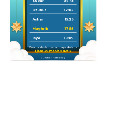
Subuh
04:45
Dzuhur
12:02
Ashar
15:23
Maghrib
17:58
Isya
19:09
Waktu sholat berikutnya dalam:
1 jam 39 menit 8 detik
Sumber: Kemenag