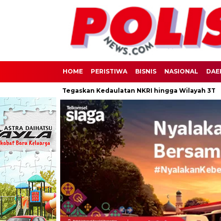
HOME
PERISTIWA
BISNIS
NASIONAL
DAE
 Pulau Raas: Tegaskan Kedaulatan NKRI hingga Wilayah 3T
Lap