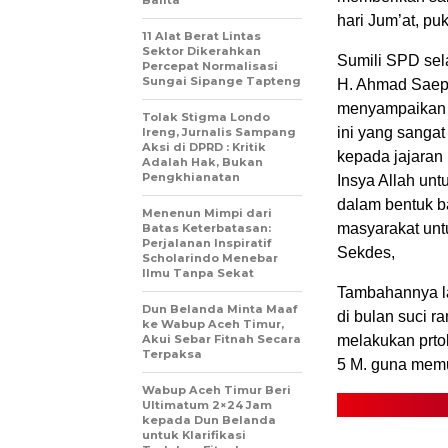
Balita
hari Jum’at, pu
11 Alat Berat Lintas
Sektor Dikerahkan
Sumili SPD sel
Percepat Normalisasi
Sungai Sipange Tapteng
H. Ahmad Saep
menyampaikan ”
Tolak Stigma Londo
ini yang sangat
Ireng, Jurnalis Sampang
Aksi di DPRD : Kritik
kepada jajara
Adalah Hak, Bukan
Pengkhianatan
Insya Allah unt
dalam bentuk b
Menenun Mimpi dari
masyarakat untu
Batas Keterbatasan:
Perjalanan Inspiratif
Sekdes,
Scholarindo Menebar
Ilmu Tanpa Sekat
Tambahannya la
Dun Belanda Minta Maaf
di bulan suci r
ke Wabup Aceh Timur,
Akui Sebar Fitnah Secara
melakukan prto
Terpaksa
5 M. guna memu
Wabup Aceh Timur Beri
Ultimatum 2×24 Jam
kepada Dun Belanda
untuk Klarifikasi