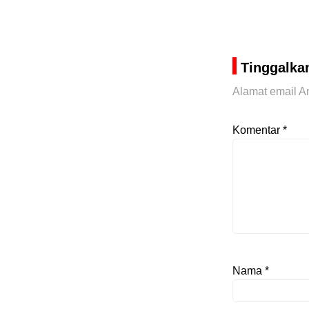
Tinggalka
Alamat email An
Komentar
*
Nama
*