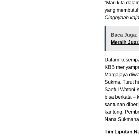
“Mari kita dala
yang membutuh
Cingnyaah kajal
Baca Juga:
Meraih Juar
Dalam kesempa
KBB menyampaik
Margajaya diwa
Sukma. Turut h
Saeful Watoni 
bisa berkata –
santunan diber
kantong. Pembe
Nana Sukmana
Tim Liputan N