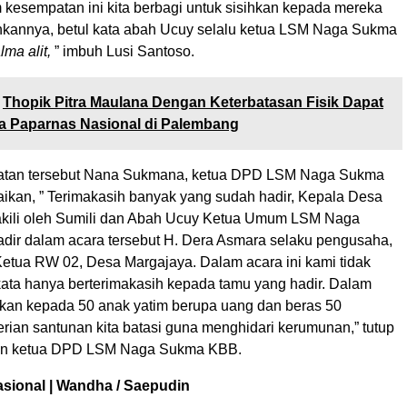
m kesempatan ini kita berbagi untuk sisihkan kepada mereka
kannya, betul kata abah Ucuy selalu ketua LSM Naga Sukma
ma alit,
” imbuh Lusi Santoso.
Thopik Pitra Maulana Dengan Keterbatasan Fisik Dapat
a Paparnas Nasional di Palembang
tan tersebut Nana Sukmana, ketua DPD LSM Naga Sukma
an, ” Terimakasih banyak yang sudah hadir, Kepala Desa
kili oleh Sumili dan Abah Ucuy Ketua Umum LSM Naga
adir dalam acara tersebut H. Dera Asmara selaku pengusaha,
Ketua RW 02, Desa Margajaya. Dalam acara ini kami tidak
 kata hanya berterimakasih kepada tamu yang hadir. Dalam
ikan kepada 50 anak yatim berupa uang dan beras 50
rian santunan kita batasi guna menghidari kerumunan,” tutup
n ketua DPD LSM Naga Sukma KBB.
asional | Wandha / Saepudin