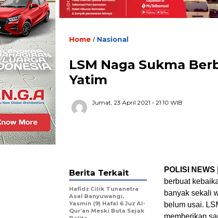
Home
Nasional
/
LSM Naga Sukma Berb
Yatim
Jumat, 23 April 2021
- 21:10 WIB
POLISI NEWS
Berita Terkait
berbuat kebaik
Hafidz Cilik Tunanetra
banyak sekali 
Asal Banyuwangi,
Yasmin (9) Hafal 6 Juz Al-
belum usai. LS
Qur’an Meski Buta Sejak
memberikan san