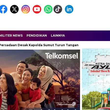
MILITER NEWS
PENDIDIKAN
LAINNYA
aan Desak Kapolda Sumut Turun Tangan
Dobrak Narkoba di La