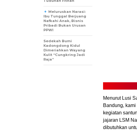
Tuduhan Fitnah
Meluruskan Narasi:
Ibu Tunggal Berjuang
Nafkahi Anak, Bisnis
Pribadi Bukan Urusan
PPWI
Sedekah Bumi
Kadongdong Kidul
Dimeriahkan Wayang
Kulit “Cungkring Jadi
Raja”
Menurut Lusi 
Bandung, kami m
kegiatan santu
jajaran LSM Na
dibutuhkan untu