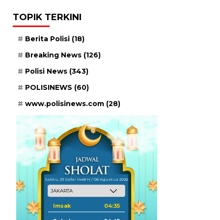
TOPIK TERKINI
Berita Polisi
(18)
Breaking News
(126)
Polisi News
(343)
POLISINEWS
(60)
www.polisinews.com
(28)
Sabtu, 23 Safar 1448 H / 08 Agustus 2026
Imsak
04:35