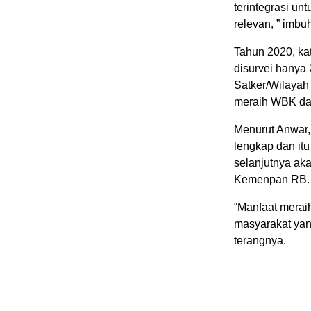
terintegrasi un
relevan, ” imbu
Tahun 2020, kat
disurvei hanya 
Satker/Wilayah
meraih WBK d
Menurut Anwar,
lengkap dan it
selanjutnya aka
Kemenpan RB.
“Manfaat merai
masyarakat yan
terangnya.