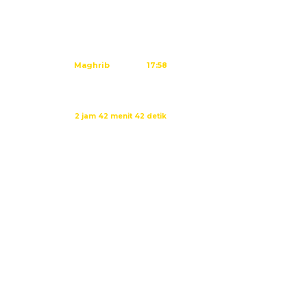
Subuh
04:45
Dzuhur
12:02
Ashar
15:23
Maghrib
17:58
Isya
19:09
Waktu sholat berikutnya dalam:
2 jam 42 menit 40 detik
Sumber: Kemenag