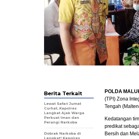
POLDA MALUK
Berita Terkait
(TPI) Zona Inte
Lewat Safari Jumat
Tengah (Malteng
Curhat, Kapolres
Langkat Ajak Warga
Perkuat Iman dan
Kedatangan tim
Perangi Narkoba
predikat sebag
Bersih dan Mel
Dobrak Narkoba di
Langkat! Kapolres