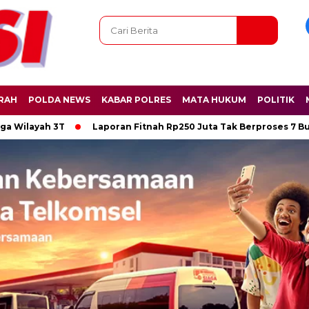
RAH
POLDA NEWS
KABAR POLRES
MATA HUKUM
POLITIK
ah 3T
Laporan Fitnah Rp250 Juta Tak Berproses 7 Bulan, W