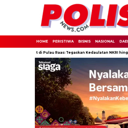
HOME
PERISTIWA
BISNIS
NASIONAL
DAE
h Berdaulat di Pulau Raas: Tegaskan Kedaulatan NKRI hingga Wilay