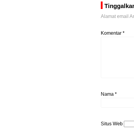
Tinggalka
Alamat email An
Komentar
*
Nama
*
Situs Web