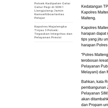
Polsek Kadipaten Gelar
Kedatangan TPI 
Gatur Pagi di SDN 1
Liangjulang: Jamin
Kapolres Malte
Kamseltibcarlantas
Malteng.
Pelajar
Kapolres Majalengka
Kapolres Malte
Tinjau 3 Polsek:
harapan dapat 
Tegaskan Integritas dan
Pelayanan Presisi
tips yang jitu 
harapan Polres
“Polres Malten
terobosan krea
Pelayanan Publ
Melayani) dan 
Bahkan, kata R
pembangunan ZI
Pelayanan SIM,
akan ditambahk
dan Propam un