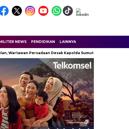
MILITER NEWS
PENDIDIKAN
LAINNYA
artawan Persadaan Desak Kapolda Sumut Turun Tangan
Dobrak