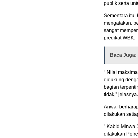
publik serta un
Sementara itu,
mengatakan, pe
sangat mempen
predikat WBK.
Baca Juga:
“ Nilai maksim
didukung dengan
bagian terpent
tidak,” jelasnya.
Anwar berharap,
dilakukan setia
” Kabid Minwa S
dilakukan Polr