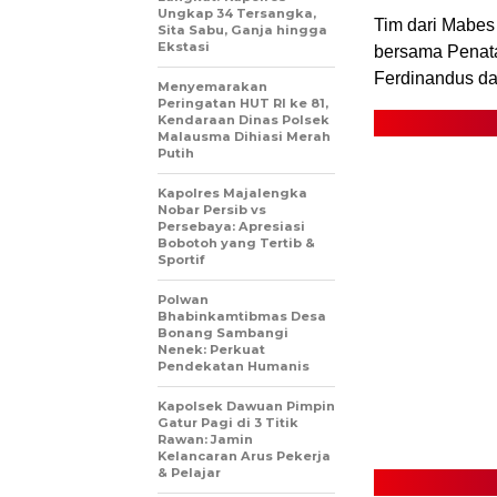
Ungkap 34 Tersangka,
Tim dari Mabes
Sita Sabu, Ganja hingga
Ekstasi
bersama Penata
Ferdinandus da
Menyemarakan
Peringatan HUT RI ke 81,
Kendaraan Dinas Polsek
Malausma Dihiasi Merah
Putih
Kapolres Majalengka
Nobar Persib vs
Persebaya: Apresiasi
Bobotoh yang Tertib &
Sportif
Polwan
Bhabinkamtibmas Desa
Bonang Sambangi
Nenek: Perkuat
Pendekatan Humanis
Kapolsek Dawuan Pimpin
Gatur Pagi di 3 Titik
Rawan: Jamin
Kelancaran Arus Pekerja
& Pelajar