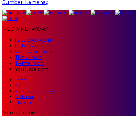
Sumber: Kemenag
MEDIA NETWORK
Facebook.com
Instagram.com
Whatsapp.com
Tiktok.com
Twitter.com
Youtube.com
Home
Redaksi
Pedoman Media Siber
Disclaimer
Info Iklan
Media Online