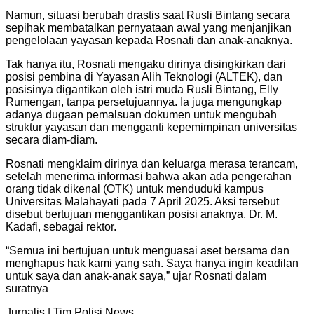
Namun, situasi berubah drastis saat Rusli Bintang secara
sepihak membatalkan pernyataan awal yang menjanjikan
pengelolaan yayasan kepada Rosnati dan anak-anaknya.
Tak hanya itu, Rosnati mengaku dirinya disingkirkan dari
posisi pembina di Yayasan Alih Teknologi (ALTEK), dan
posisinya digantikan oleh istri muda Rusli Bintang, Elly
Rumengan, tanpa persetujuannya. Ia juga mengungkap
adanya dugaan pemalsuan dokumen untuk mengubah
struktur yayasan dan mengganti kepemimpinan universitas
secara diam-diam.
Rosnati mengklaim dirinya dan keluarga merasa terancam,
setelah menerima informasi bahwa akan ada pengerahan
orang tidak dikenal (OTK) untuk menduduki kampus
Universitas Malahayati pada 7 April 2025. Aksi tersebut
disebut bertujuan menggantikan posisi anaknya, Dr. M.
Kadafi, sebagai rektor.
“Semua ini bertujuan untuk menguasai aset bersama dan
menghapus hak kami yang sah. Saya hanya ingin keadilan
untuk saya dan anak-anak saya,” ujar Rosnati dalam
suratnya
Jurnalis | Tim Polisi News