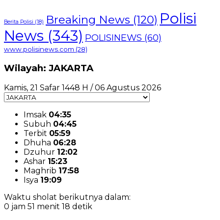
Polisi
Breaking News
(120)
Berita Polisi
(18)
News
(343)
POLISINEWS
(60)
www.polisinews.com
(28)
Wilayah: JAKARTA
Kamis, 21 Safar 1448 H / 06 Agustus 2026
Imsak
04:35
Subuh
04:45
Terbit
05:59
Dhuha
06:28
Dzuhur
12:02
Ashar
15:23
Maghrib
17:58
Isya
19:09
Waktu sholat berikutnya dalam:
0 jam 51 menit 17 detik