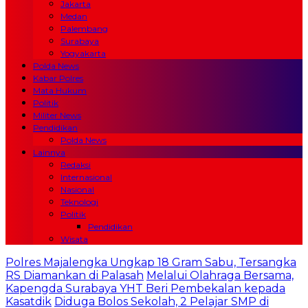
Jakarta
Medan
Palembang
Surabaya
Yogyakarta
Polda News
Kabar Polres
Mata Hukum
Politik
Militer News
Pendidikan
Polda News
Lainnya
Redaksi
Internasional
Nasional
Teknologi
Politik
Pendidikan
Wisata
Polres Majalengka Ungkap 18 Gram Sabu, Tersangka
RS Diamankan di Palasah
Melalui Olahraga Bersama,
Kapengda Surabaya YHT Beri Pembekalan kepada
Kasatdik
Diduga Bolos Sekolah, 2 Pelajar SMP di