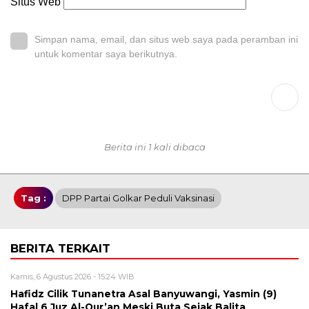
Situs Web
Simpan nama, email, dan situs web saya pada peramban ini
untuk komentar saya berikutnya.
Berita ini 1 kali dibaca
Tag :
DPP Partai Golkar Peduli Vaksinasi
BERITA TERKAIT
Kamis, 6 Agustus 2026 - 15:24 WIB
Hafidz Cilik Tunanetra Asal Banyuwangi, Yasmin (9)
Hafal 6 Juz Al-Qur’an Meski Buta Sejak Balita