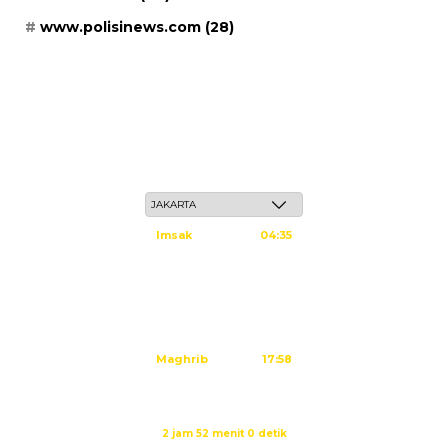
www.polisinews.com
(28)
Jum'at, 22 Safar 1448 H / 07 Agustus 2026
Imsak
04:35
Subuh
04:45
Dzuhur
12:02
Ashar
15:23
Maghrib
17:58
Isya
19:09
Waktu sholat berikutnya dalam:
2 jam 51 menit 59 detik