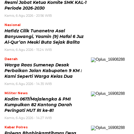
Resmi Jabat Ketua Komite SMK KAL-1
Periode 2026-2030
Kamis, 6 Agu 2026 - 20:56 WIB
Nasional
Hafidz Cilik Tunanetra Asal
Banyuwangi, Yasmin (9) Hafal 6 Juz
Al-Qur’an Meski Buta Sejak Balita
Kamis, 6 Agu 2026 - 15:24 WIB
Daerah
Warga Raas Sumenep Desak
Perbaikan Jalan Kabupaten 9 KM :
Kami Seperti Warga Kelas Dua
Kamis, 6 Agu 2026 - 14:35 WIB
Militer News
Kodim 0617/Majalengka & PMI
Kumpulkan 82 Kantong Darah
Peringati HUT RI ke-81
Kamis, 6 Agu 2026 - 14:27 WIB
Kabar Polres
Polwan Bhabinkamtibmas Desa