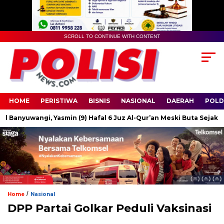
SCROLL TO CONTINUE WITH CONTENT
HOME
PERISTIWA
BISNIS
NASIONAL
DAERAH
POLD
anyuwangi, Yasmin (9) Hafal 6 Juz Al-Qur’an Meski Buta Sejak Balita
/
Home
Nasional
DPP Partai Golkar Peduli Vaksinasi