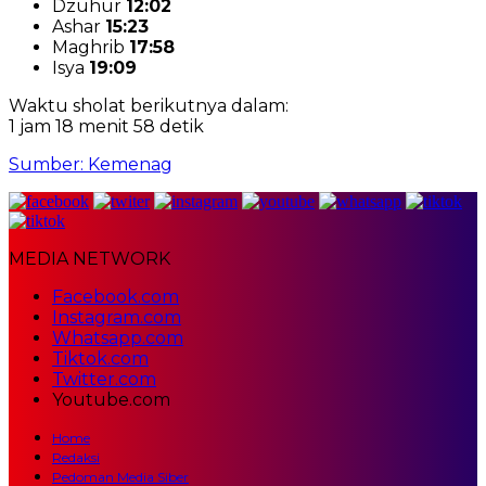
Dzuhur
12:02
Ashar
15:23
Maghrib
17:58
Isya
19:09
Waktu sholat berikutnya dalam:
1 jam 18 menit 57 detik
Sumber: Kemenag
MEDIA NETWORK
Facebook.com
Instagram.com
Whatsapp.com
Tiktok.com
Twitter.com
Youtube.com
Home
Redaksi
Pedoman Media Siber