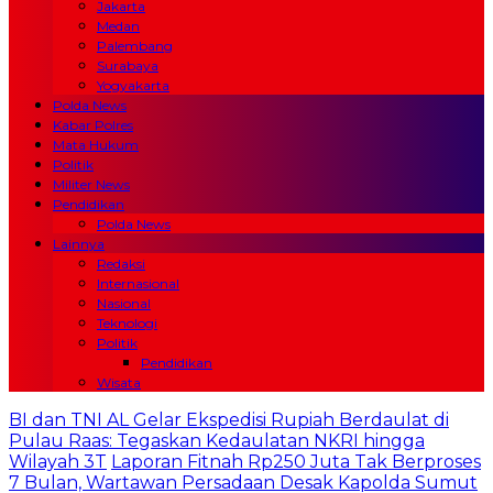
Jakarta
Medan
Palembang
Surabaya
Yogyakarta
Polda News
Kabar Polres
Mata Hukum
Politik
Militer News
Pendidikan
Polda News
Lainnya
Redaksi
Internasional
Nasional
Teknologi
Politik
Pendidikan
Wisata
BI dan TNI AL Gelar Ekspedisi Rupiah Berdaulat di
Pulau Raas: Tegaskan Kedaulatan NKRI hingga
Wilayah 3T
Laporan Fitnah Rp250 Juta Tak Berproses
7 Bulan, Wartawan Persadaan Desak Kapolda Sumut