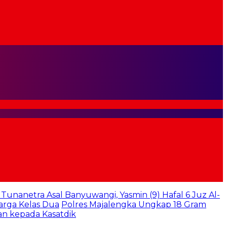
k Tunanetra Asal Banyuwangi, Yasmin (9) Hafal 6 Juz Al-
arga Kelas Dua
Polres Majalengka Ungkap 18 Gram
an kepada Kasatdik