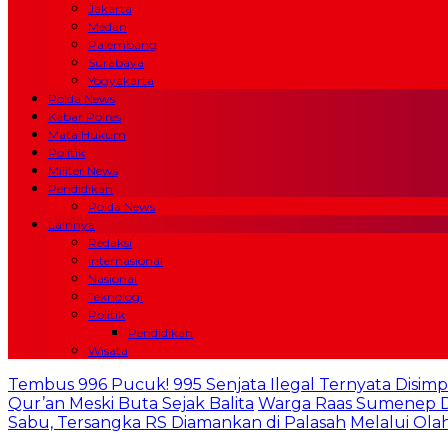
Jakarta
Medan
Palembang
Surabaya
Yogyakarta
Polda News
Kabar Polres
Mata Hukum
Politik
Militer News
Pendidikan
Polda News
Lainnya
Redaksi
Internasional
Nasional
Teknologi
Politik
Pendidikan
Wisata
Tembus 996 Pucuk! 995 Senjata Ilegal Ternyata Disimp
Qur’an Meski Buta Sejak Balita
Warga Raas Sumenep De
Sabu, Tersangka RS Diamankan di Palasah
Melalui Ola