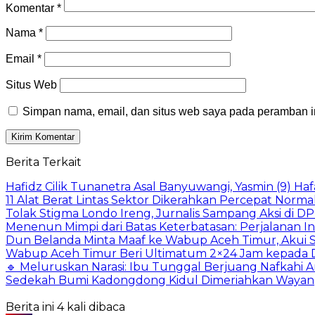
Komentar
*
Nama
*
Email
*
Situs Web
Simpan nama, email, dan situs web saya pada peramban in
Berita Terkait
Hafidz Cilik Tunanetra Asal Banyuwangi, Yasmin (9) Haf
11 Alat Berat Lintas Sektor Dikerahkan Percepat Norma
Tolak Stigma Londo Ireng, Jurnalis Sampang Aksi di D
Menenun Mimpi dari Batas Keterbatasan: Perjalanan In
Dun Belanda Minta Maaf ke Wabup Aceh Timur, Akui S
Wabup Aceh Timur Beri Ultimatum 2×24 Jam kepada D
🔹 Meluruskan Narasi: Ibu Tunggal Berjuang Nafkahi A
Sedekah Bumi Kadongdong Kidul Dimeriahkan Wayang K
Berita ini 4 kali dibaca