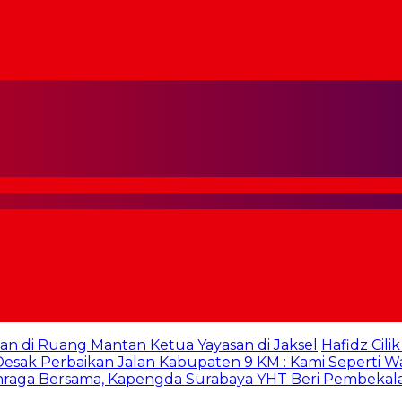
an di Ruang Mantan Ketua Yayasan di Jaksel
Hafidz Cili
sak Perbaikan Jalan Kabupaten 9 KM : Kami Seperti W
hraga Bersama, Kapengda Surabaya YHT Beri Pembekal