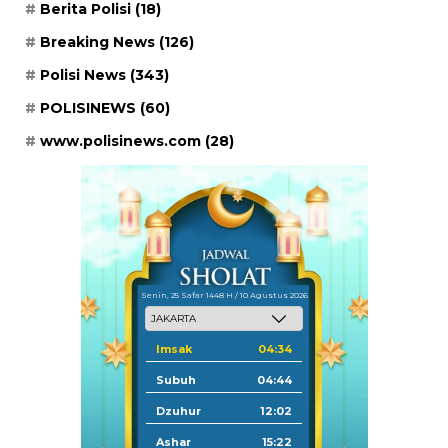
Berita Polisi
(18)
Breaking News
(126)
Polisi News
(343)
POLISINEWS
(60)
www.polisinews.com
(28)
Senin, 25 Safar 1448 H / 10 Agustus 2026
Imsak
04:34
Subuh
04:44
Dzuhur
12:02
Ashar
15:22