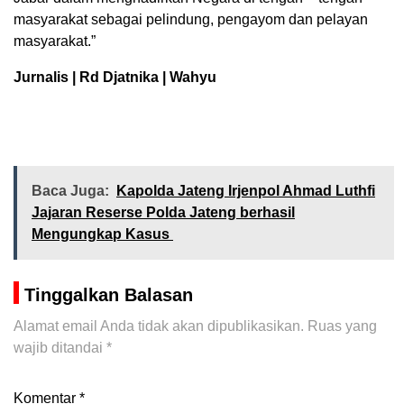
masyarakat sebagai pelindung, pengayom dan pelayan
masyarakat.”
Jurnalis | Rd Djatnika | Wahyu
Baca Juga:
Kapolda Jateng Irjenpol Ahmad Luthfi
Jajaran Reserse Polda Jateng berhasil
Mengungkap Kasus
Tinggalkan Balasan
Alamat email Anda tidak akan dipublikasikan.
Ruas yang
wajib ditandai
*
Komentar
*