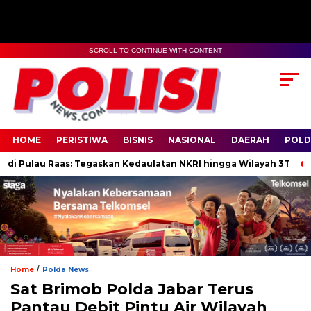
SCROLL TO CONTINUE WITH CONTENT
HOME
PERISTIWA
BISNIS
NASIONAL
DAERAH
POLD
i Pulau Raas: Tegaskan Kedaulatan NKRI hingga Wilayah 3T
La
/
Home
Polda News
Sat Brimob Polda Jabar Terus
Pantau Debit Pintu Air Wilayah