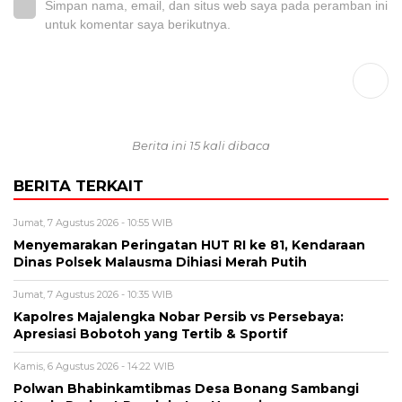
Simpan nama, email, dan situs web saya pada peramban ini
untuk komentar saya berikutnya.
Berita ini 15 kali dibaca
BERITA TERKAIT
Jumat, 7 Agustus 2026 - 10:55 WIB
Menyemarakan Peringatan HUT RI ke 81, Kendaraan
Dinas Polsek Malausma Dihiasi Merah Putih
Jumat, 7 Agustus 2026 - 10:35 WIB
Kapolres Majalengka Nobar Persib vs Persebaya:
Apresiasi Bobotoh yang Tertib & Sportif
Kamis, 6 Agustus 2026 - 14:22 WIB
Polwan Bhabinkamtibmas Desa Bonang Sambangi