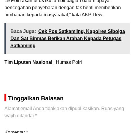
19 Polri akan terus ikut ambil bagian dalam upaya
pencegahan penyebaran dengan tak henti memberikan
himbauan kepada masyarakat,” kata AKP Dewi.
Baca Juga:
Cek Pos Satkamling, Kapolres Sibolga
Dan Sat Binmas Berikan Arahan Kepada Petugas
Satkamling
Tim Liputan Nasional
| Humas Polri
Tinggalkan Balasan
Alamat email Anda tidak akan dipublikasikan.
Ruas yang
wajib ditandai
*
Komentar
*