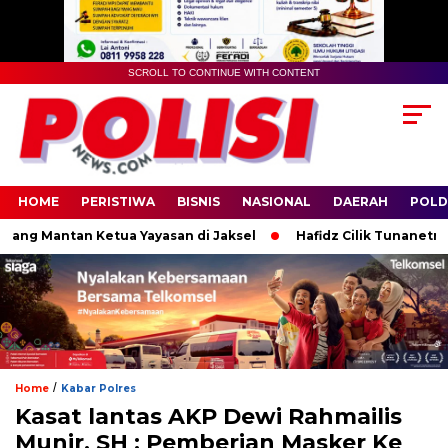
SCROLL TO CONTINUE WITH CONTENT
HOME
PERISTIWA
BISNIS
NASIONAL
DAERAH
POLD
g Mantan Ketua Yayasan di Jaksel
Hafidz Cilik Tunanetra Asal
/
Home
Kabar Polres
Kasat lantas AKP Dewi Rahmailis
Munir, SH : Pemberian Masker Ke