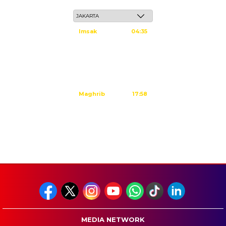
Sabtu, 23 Safar 1448 H / 08 Agustus 2026
Imsak
04:35
Subuh
04:45
Dzuhur
12:02
Ashar
15:23
Maghrib
17:58
Isya
19:09
Tidak ada waktu sholat berikutnya hari ini.
Sumber: Kemenag
MEDIA NETWORK