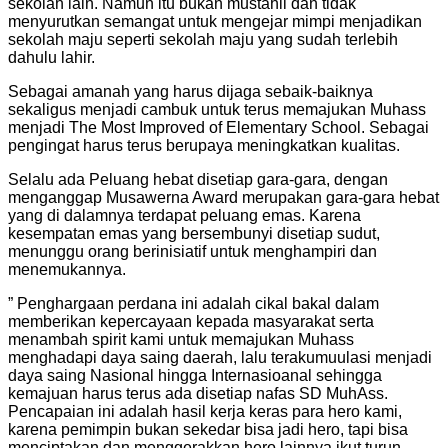
sekolah lain. Namun itu bukan mustahil dan tidak
menyurutkan semangat untuk mengejar mimpi menjadikan
sekolah maju seperti sekolah maju yang sudah terlebih
dahulu lahir.
Sebagai amanah yang harus dijaga sebaik-baiknya
sekaligus menjadi cambuk untuk terus memajukan Muhass
menjadi The Most Improved of Elementary School. Sebagai
pengingat harus terus berupaya meningkatkan kualitas.
Selalu ada Peluang hebat disetiap gara-gara, dengan
menganggap Musawerna Award merupakan gara-gara hebat
yang di dalamnya terdapat peluang emas. Karena
kesempatan emas yang bersembunyi disetiap sudut,
menunggu orang berinisiatif untuk menghampiri dan
menemukannya.
” Penghargaan perdana ini adalah cikal bakal dalam
memberikan kepercayaan kepada masyarakat serta
menambah spirit kami untuk memajukan Muhass
menghadapi daya saing daerah, lalu terakumuulasi menjadi
daya saing Nasional hingga Internasioanal sehingga
kemajuan harus terus ada disetiap nafas SD MuhAss.
Pencapaian ini adalah hasil kerja keras para hero kami,
karena pemimpin bukan sekedar bisa jadi hero, tapi bisa
menciptakan dan menggerakkan hero lainnya ikut turun