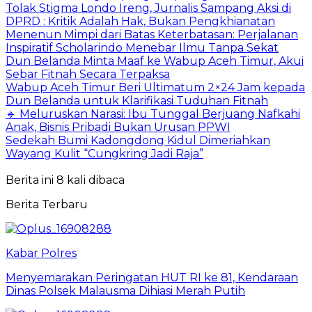
Tolak Stigma Londo Ireng, Jurnalis Sampang Aksi di
DPRD : Kritik Adalah Hak, Bukan Pengkhianatan
Menenun Mimpi dari Batas Keterbatasan: Perjalanan
Inspiratif Scholarindo Menebar Ilmu Tanpa Sekat
Dun Belanda Minta Maaf ke Wabup Aceh Timur, Akui
Sebar Fitnah Secara Terpaksa
Wabup Aceh Timur Beri Ultimatum 2×24 Jam kepada
Dun Belanda untuk Klarifikasi Tuduhan Fitnah
🔹 Meluruskan Narasi: Ibu Tunggal Berjuang Nafkahi
Anak, Bisnis Pribadi Bukan Urusan PPWI
Sedekah Bumi Kadongdong Kidul Dimeriahkan
Wayang Kulit “Cungkring Jadi Raja”
Berita ini 8 kali dibaca
Berita Terbaru
Kabar Polres
Menyemarakan Peringatan HUT RI ke 81, Kendaraan
Dinas Polsek Malausma Dihiasi Merah Putih