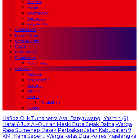
Jakarta
Medan
Palembang
Surabaya
Yogyakarta
Polda News
Kabar Polres
Mata Hukum
Politik
Militer News
Pendidikan
Polda News
Lainnya
Redaksi
Internasional
Nasional
Teknologi
Politik
Pendidikan
Wisata
Hafidz Cilik Tunanetra Asal Banyuwangi, Yasmin (9)
Hafal 6 Juz Al-Qur’an Meski Buta Sejak Balita
Warga
Raas Sumenep Desak Perbaikan Jalan Kabupaten 9
KM : Kami Seperti Warga Kelas Dua
Polres Majalengka