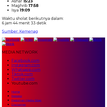
Ashar
15:23
Maghrib
17:58
Isya
19:09
Waktu sholat berikutnya dalam:
6 jam 44 menit 32 detik
Sumber: Kemenag
MEDIA NETWORK
Facebook.com
Instagram.com
Whatsapp.com
Tiktok.com
Twitter.com
Youtube.com
Home
Redaksi
Pedoman Media Siber
Disclaimer