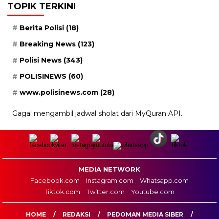
TOPIK TERKINI
Berita Polisi
(18)
Breaking News
(123)
Polisi News
(343)
POLISINEWS
(60)
www.polisinews.com
(28)
Gagal mengambil jadwal sholat dari MyQuran API.
MEDIA NETWORK
Facebook.com
Instagram.com
Whatsapp.com
Tiktok.com
Twitter.com
Youtube.com
HOME
REDAKSI
PEDOMAN MEDIA SIBER