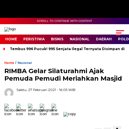
SCROLL TO CONTINUE WITH CONTENT
HOME
PERISTIWA
BISNIS
NASIONAL
DAERAH
POLD
Tembus 996 Pucuk! 995 Senjata Ilegal Ternyata Disimpan di 
/
Home
Nasional
RIMBA Gelar Silaturahmi Ajak
Pemuda Pemudi Meriahkan Masjid
Sabtu, 27 Februari 2021
- 16:05 WIB