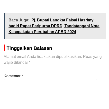
Baca Juga:
Pj. Bupati Langkat Faisal Hasrimy
hadiri Rapat Paripurna DPRD, Tandatangani Nota
Kesepakatan Perubahan APBD 2024
Tinggalkan Balasan
Alamat email Anda tidak akan dipublikasikan.
Ruas yang
wajib ditandai
*
Komentar
*