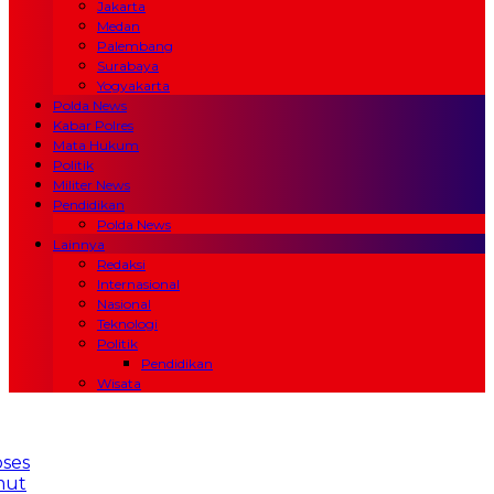
Jakarta
Medan
Palembang
Surabaya
Yogyakarta
Polda News
Kabar Polres
Mata Hukum
Politik
Militer News
Pendidikan
Polda News
Lainnya
Redaksi
Internasional
Nasional
Teknologi
Politik
Pendidikan
Wisata
 dan TNI AL Gelar Ekspedisi Rupiah Berdaulat di
lau Raas: Tegaskan Kedaulatan NKRI hingga
layah 3T
Laporan Fitnah Rp250 Juta Tak Berproses
Bulan, Wartawan Persadaan Desak Kapolda Sumut