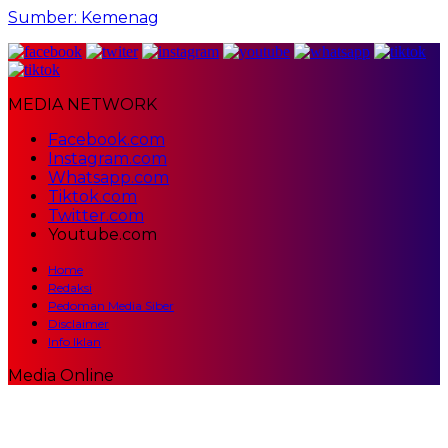
Sumber: Kemenag
MEDIA NETWORK
Facebook.com
Instagram.com
Whatsapp.com
Tiktok.com
Twitter.com
Youtube.com
Home
Redaksi
Pedoman Media Siber
Disclaimer
Info Iklan
Media Online