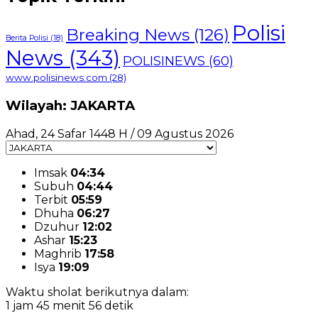
Polisi
Breaking News
(126)
Berita Polisi
(18)
News
(343)
POLISINEWS
(60)
www.polisinews.com
(28)
Wilayah: JAKARTA
Ahad, 24 Safar 1448 H / 09 Agustus 2026
Imsak
04:34
Subuh
04:44
Terbit
05:59
Dhuha
06:27
Dzuhur
12:02
Ashar
15:23
Maghrib
17:58
Isya
19:09
Waktu sholat berikutnya dalam:
1 jam 45 menit 55 detik