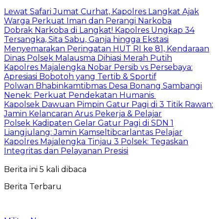
Lewat Safari Jumat Curhat, Kapolres Langkat Ajak
Warga Perkuat Iman dan Perangi Narkoba
Dobrak Narkoba di Langkat! Kapolres Ungkap 34
Tersangka, Sita Sabu, Ganja hingga Ekstasi
Menyemarakan Peringatan HUT RI ke 81, Kendaraan
Dinas Polsek Malausma Dihiasi Merah Putih
Kapolres Majalengka Nobar Persib vs Persebaya:
Apresiasi Bobotoh yang Tertib & Sportif
Polwan Bhabinkamtibmas Desa Bonang Sambangi
Nenek: Perkuat Pendekatan Humanis
Kapolsek Dawuan Pimpin Gatur Pagi di 3 Titik Rawan:
Jamin Kelancaran Arus Pekerja & Pelajar
Polsek Kadipaten Gelar Gatur Pagi di SDN 1
Liangjulang: Jamin Kamseltibcarlantas Pelajar
Kapolres Majalengka Tinjau 3 Polsek: Tegaskan
Integritas dan Pelayanan Presisi
Berita ini 5 kali dibaca
Berita Terbaru