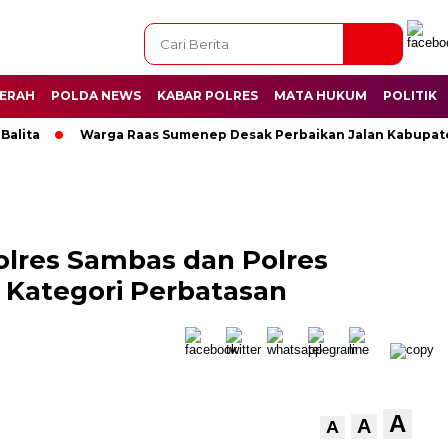
ERAH
POLDA NEWS
KABAR POLRES
MATA HUKUM
POLITIK
ta
Warga Raas Sumenep Desak Perbaikan Jalan Kabupaten 9 K
olres Sambas dan Polres
 Kategori Perbatasan
A
A
A