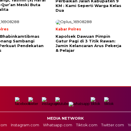
ngi, Yasmin (9) Hafal
Perbaikan Jalan Kabupaten 9
l-Qur’an Meski Buta
KM : Kami Seperti Warga Kelas
lita
Dua
lres
Kabar Polres
 Bhabinkamtibmas
Kapolsek Dawuan Pimpin
onang Sambangi
Gatur Pagi di 3 Titik Rawan:
Perkuat Pendekatan
Jamin Kelancaran Arus Pekerja
s
& Pelajar
MEDIA NETWORK
com
Instagram.com
Whatsapp.com
Tiktok.com
Twitter.com
Y