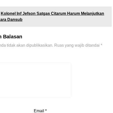
Kolonel Inf Jefson Satgas Citarum Harum Melanjutkan
ara Dansub
n Balasan
da tidak akan dipublikasikan.
Ruas yang wajib ditandai
*
Email
*