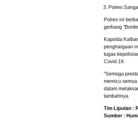
Polres Sanga
Polres ini berb
gerbang “Border
Kapolda Kalbar
penghargaan ini
tugas kepolisi
Covid 19.
“Semoga prestas
memicu semua Po
dalam melaksa
tambahnya.
Tim Liputan : R
Sumber : Huma