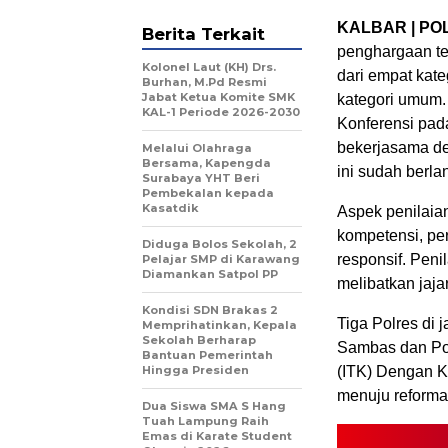
KALBAR | PO
Berita Terkait
penghargaan ter
Kolonel Laut (KH) Drs.
dari empat kate
Burhan, M.Pd Resmi
Jabat Ketua Komite SMK
kategori umum.
KAL-1 Periode 2026-2030
Konferensi pad
bekerjasama den
Melalui Olahraga
Bersama, Kapengda
ini sudah berla
Surabaya YHT Beri
Pembekalan kepada
Kasatdik
Aspek penilaia
kompetensi, peri
Diduga Bolos Sekolah, 2
responsif. Peni
Pelajar SMP di Karawang
Diamankan Satpol PP
melibatkan jaja
Kondisi SDN Brakas 2
Tiga Polres di 
Memprihatinkan, Kepala
Sekolah Berharap
Sambas dan Po
Bantuan Pemerintah
Hingga Presiden
(ITK) Dengan Kr
menuju reformas
Dua Siswa SMA S Hang
Tuah Lampung Raih
Emas di Karate Student