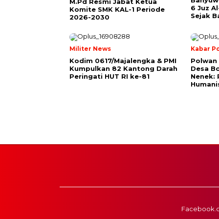
Banyuwa
M.Pd Resmi Jabat Ketua
6 Juz A
Komite SMK KAL-1 Periode
Sejak Ba
2026-2030
Militer News
Kabar Po
Kodim 0617/Majalengka & PMI
Polwan
Kumpulkan 82 Kantong Darah
Desa B
Peringati HUT RI ke-81
Nenek: 
Humani
Facebook.