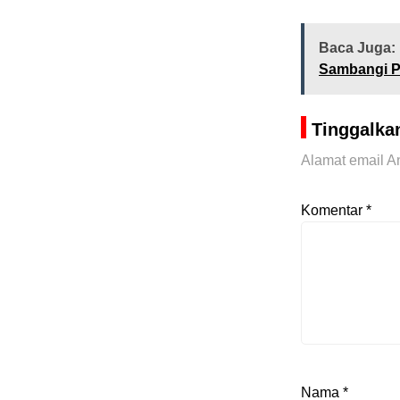
Baca Juga:
Sambangi P
Tinggalka
Alamat email An
Komentar
*
Nama
*