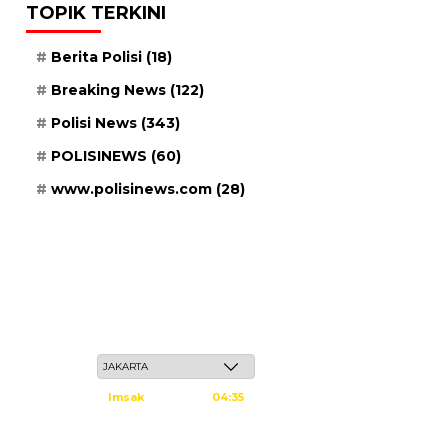
TOPIK TERKINI
Berita Polisi
(18)
Breaking News
(122)
Polisi News
(343)
POLISINEWS
(60)
www.polisinews.com
(28)
Kamis, 21 Safar 1448 H / 06 Agustus 2026
Imsak
04:35
Subuh
04:45