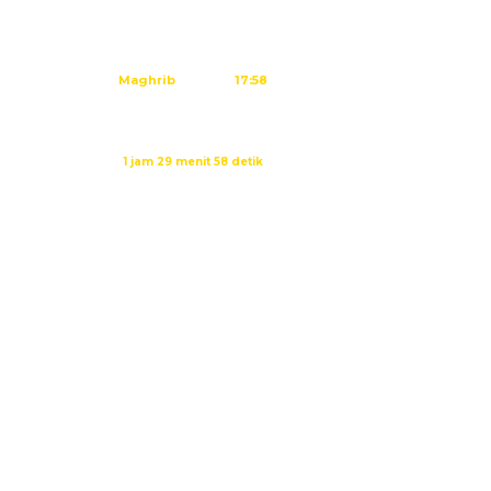
Dzuhur
12:02
Ashar
15:23
Maghrib
17:58
Isya
19:09
Waktu sholat berikutnya dalam:
1 jam 29 menit 57 detik
Sumber: Kemenag