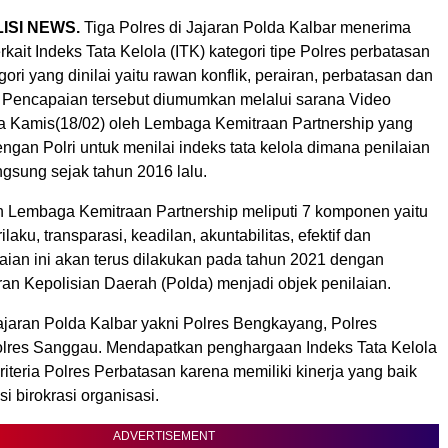
LISI NEWS.
Tiga Polres di Jajaran Polda Kalbar menerima
kait Indeks Tata Kelola (ITK) kategori tipe Polres perbatasan
gori yang dinilai yaitu rawan konflik, perairan, perbatasan dan
 Pencapaian tersebut diumumkan melalui sarana Video
a Kamis(18/02) oleh Lembaga Kemitraan Partnership yang
gan Polri untuk menilai indeks tata kelola dimana penilaian
ngsung sejak tahun 2016 lalu.
n Lembaga Kemitraan Partnership meliputi 7 komponen yaitu
laku, transparasi, keadilan, akuntabilitas, efektif dan
laian ini akan terus dilakukan pada tahun 2021 dengan
ran Kepolisian Daerah (Polda) menjadi objek penilaian.
jajaran Polda Kalbar yakni Polres Bengkayang, Polres
lres Sanggau. Mendapatkan penghargaan Indeks Tata Kelola
iteria Polres Perbatasan karena memiliki kinerja yang baik
i birokrasi organisasi.
ADVERTISEMENT