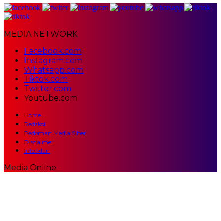
MEDIA NETWORK
Facebook.com
Instagram.com
Whatsapp.com
Tiktok.com
Twitter.com
Youtube.com
Home
Redaksi
Pedoman Media Siber
Disclaimer
Info Iklan
Media Online