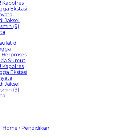
olres
kstasi
sel
(9)
 di
proses
Sumut
olres
kstasi
sel
(9)
Home
Pendidikan
/