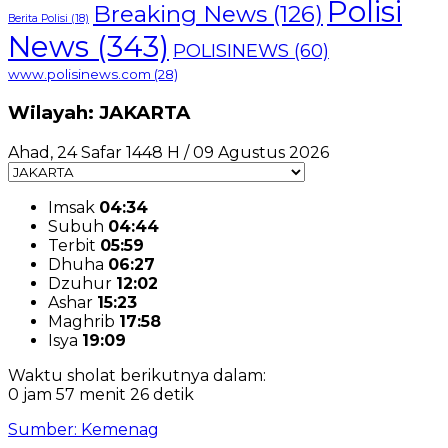
Polisi
Breaking News
(126)
Berita Polisi
(18)
News
(343)
POLISINEWS
(60)
www.polisinews.com
(28)
Wilayah: JAKARTA
Ahad, 24 Safar 1448 H / 09 Agustus 2026
Imsak
04:34
Subuh
04:44
Terbit
05:59
Dhuha
06:27
Dzuhur
12:02
Ashar
15:23
Maghrib
17:58
Isya
19:09
Waktu sholat berikutnya dalam:
0 jam 57 menit 26 detik
Sumber: Kemenag