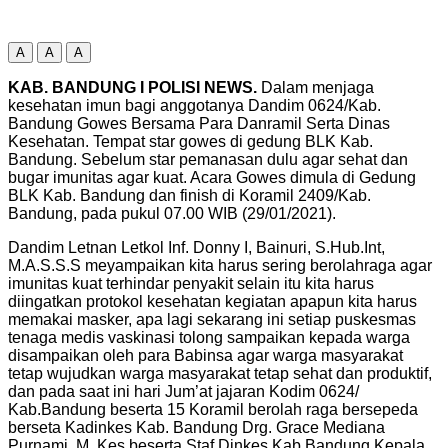
A
A
A
KAB. BANDUNG I POLISI NEWS.
Dalam menjaga
kesehatan imun bagi anggotanya Dandim 0624/Kab.
Bandung Gowes Bersama Para Danramil Serta Dinas
Kesehatan. Tempat star gowes di gedung BLK Kab.
Bandung. Sebelum star pemanasan dulu agar sehat dan
bugar imunitas agar kuat. Acara Gowes dimula di Gedung
BLK Kab. Bandung dan finish di Koramil 2409/Kab.
Bandung, pada pukul 07.00 WIB (29/01/2021).
Dandim Letnan Letkol Inf. Donny I, Bainuri, S.Hub.Int,
M.A.S.S.S meyampaikan kita harus sering berolahraga agar
imunitas kuat terhindar penyakit selain itu kita harus
diingatkan protokol kesehatan kegiatan apapun kita harus
memakai masker, apa lagi sekarang ini setiap puskesmas
tenaga medis vaskinasi tolong sampaikan kepada warga
disampaikan oleh para Babinsa agar warga masyarakat
tetap wujudkan warga masyarakat tetap sehat dan produktif,
dan pada saat ini hari Jum’at jajaran Kodim 0624/
Kab.Bandung beserta 15 Koramil berolah raga bersepeda
berseta Kadinkes Kab. Bandung Drg. Grace Mediana
Purnami. M. Kes beserta Staf Dinkes Kab Bandung Kepala