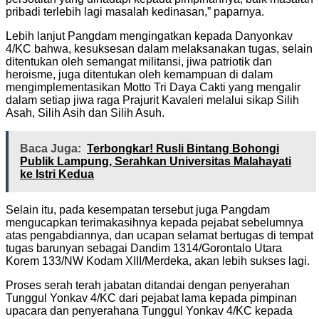
pribadi terlebih lagi masalah kedinasan,” paparnya.
Lebih lanjut Pangdam mengingatkan kepada Danyonkav
4/KC bahwa, kesuksesan dalam melaksanakan tugas, selain
ditentukan oleh semangat militansi, jiwa patriotik dan
heroisme, juga ditentukan oleh kemampuan di dalam
mengimplementasikan Motto Tri Daya Cakti yang mengalir
dalam setiap jiwa raga Prajurit Kavaleri melalui sikap Silih
Asah, Silih Asih dan Silih Asuh.
Baca Juga:
Terbongkar! Rusli Bintang Bohongi
Publik Lampung, Serahkan Universitas Malahayati
ke Istri Kedua
Selain itu, pada kesempatan tersebut juga Pangdam
mengucapkan terimakasihnya kepada pejabat sebelumnya
atas pengabdiannya, dan ucapan selamat bertugas di tempat
tugas barunyan sebagai Dandim 1314/Gorontalo Utara
Korem 133/NW Kodam XIII/Merdeka, akan lebih sukses lagi.
Proses serah terah jabatan ditandai dengan penyerahan
Tunggul Yonkav 4/KC dari pejabat lama kepada pimpinan
upacara dan penyerahana Tunggul Yonkav 4/KC kepada