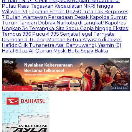
NI AL Gelar Ekspedisi Rupiah Berdaulat di
aas: Tegaskan Kedaulatan NKRI hingga
 3T
Laporan Fitnah Rp250 Juta Tak Berproses
, Wartawan Persadaan Desak Kapolda Sumut
Tangan
Dobrak Narkoba di Langkat! Kapolres
4 Tersangka, Sita Sabu, Ganja hingga Ekstasi
996 Pucuk! 995 Senjata Ilegal Ternyata
 di Ruang Mantan Ketua Yayasan di Jaksel
ilik Tunanetra Asal Banyuwangi, Yasmin (9)
Juz Al-Qur’an Meski Buta Sejak Balita