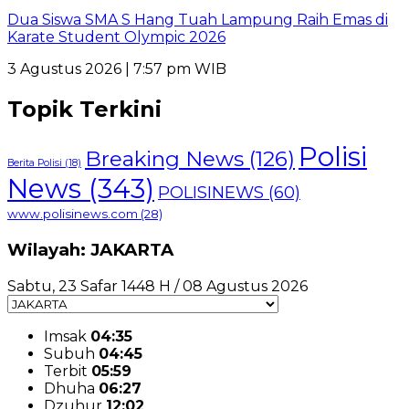
Dua Siswa SMA S Hang Tuah Lampung Raih Emas di
Karate Student Olympic 2026
3 Agustus 2026 | 7:57 pm WIB
Topik Terkini
Polisi
Breaking News
(126)
Berita Polisi
(18)
News
(343)
POLISINEWS
(60)
www.polisinews.com
(28)
Wilayah: JAKARTA
Sabtu, 23 Safar 1448 H / 08 Agustus 2026
Imsak
04:35
Subuh
04:45
Terbit
05:59
Dhuha
06:27
Dzuhur
12:02