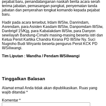
pejabat baru, penandatanganan naskah berita acara serah
terima jabatan, pemasangan pangkat, penyematan tanda
jabatan dan penyerahan tongkat komando kepada pejabat
baru.
Hadir pada acara tersebut, Irdam III/Slw, Danrindam,
Asrendam, para Asisten Kasdam III/Slw, Danpomdam III/Slw,
Danbrigif 15/Kjg, para Kabalakdam III/Slw, para Danyon
sewilayah Bandung-Cimahi masing-masing beserta istri dan
Ketua Persit Kartika Chandra Kirana PD III/Slw Ny. Suci
Nugroho Budi Wiryanto beserta pengurus Persit KCK PD
III/Siliwangi.
Tim Liputan : Wandha / Pendam III/Siliwangi
Tinggalkan Balasan
Alamat email Anda tidak akan dipublikasikan.
Ruas yang
wajib ditandai
*
Komentar
*