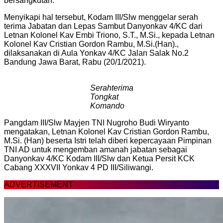
bersangkutan.
Menyikapi hal tersebut, Kodam III/Slw menggelar serah
terima Jabatan dan Lepas Sambut Danyonkav 4/KC dari
Letnan Kolonel Kav Embi Triono, S.T., M.Si., kepada Letnan
Kolonel Kav Cristian Gordon Rambu, M.Si.(Han).,
dilaksanakan di Aula Yonkav 4/KC Jalan Salak No.2
Bandung Jawa Barat, Rabu (20/1/2021).
Serahterima
Tongkat
Komando
Pangdam III/Slw Mayjen TNI Nugroho Budi Wiryanto
mengatakan, Letnan Kolonel Kav Cristian Gordon Rambu,
M.Si. (Han) beserta Istri telah diberi kepercayaan Pimpinan
TNI AD untuk mengemban amanah jabatan sebagai
Danyonkav 4/KC Kodam III/Slw dan Ketua Persit KCK
Cabang XXXVII Yonkav 4 PD III/Siliwangi.
ADVERTISEMENT