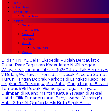
Politik
Militer News
Pendidikan
Polda News
Lainnya
Redaksi
Internasional
Nasional
Teknologi
Politik
Pendidikan
Wisata
NI AL Gelar Ekspedisi Rupiah Berdaulat di
aas: Tegaskan Kedaulatan NKRI hingga
 3T
Laporan Fitnah Rp250 Juta Tak Berproses
, Wartawan Persadaan Desak Kapolda Sumut
Tangan
Dobrak Narkoba di Langkat! Kapolres
4 Tersangka, Sita Sabu, Ganja hingga Ekstasi
996 Pucuk! 995 Senjata Ilegal Ternyata
 di Ruang Mantan Ketua Yayasan di Jaksel
ilik Tunanetra Asal Banyuwangi, Yasmin (9)
Juz Al-Qur’an Meski Buta Sejak Balita