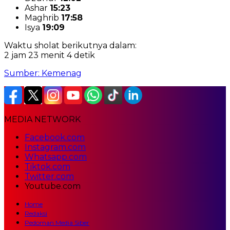
Ashar
15:23
Maghrib
17:58
Isya
19:09
Waktu sholat berikutnya dalam:
2 jam 23 menit 2 detik
Sumber: Kemenag
MEDIA NETWORK
Facebook.com
Instagram.com
Whatsapp.com
Tiktok.com
Twitter.com
Youtube.com
Home
Redaksi
Pedoman Media Siber