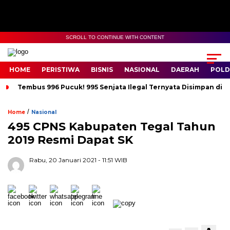
SCROLL TO CONTINUE WITH CONTENT
HOME
PERISTIWA
BISNIS
NASIONAL
DAERAH
POLD
Tembus 996 Pucuk! 995 Senjata Ilegal Ternyata Disimpan di 
/
Home
Nasional
495 CPNS Kabupaten Tegal Tahun
2019 Resmi Dapat SK
Rabu, 20 Januari 2021
- 11:51 WIB