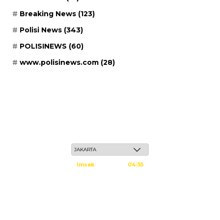
Breaking News
(123)
Polisi News
(343)
POLISINEWS
(60)
www.polisinews.com
(28)
Jum'at, 22 Safar 1448 H / 07 Agustus 2026
Imsak
04:35
Subuh
04:45
Dzuhur
12:02
Ashar
15:23