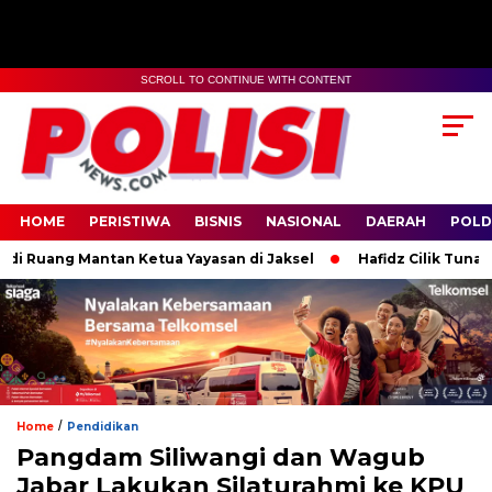
SCROLL TO CONTINUE WITH CONTENT
HOME
PERISTIWA
BISNIS
NASIONAL
DAERAH
POLD
 Ruang Mantan Ketua Yayasan di Jaksel
Hafidz Cilik Tunanetra
/
Home
Pendidikan
Pangdam Siliwangi dan Wagub
Jabar Lakukan Silaturahmi ke KPU