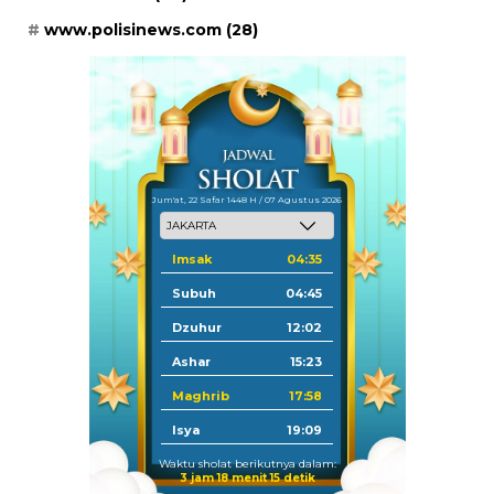
www.polisinews.com
(28)
Jum'at, 22 Safar 1448 H / 07 Agustus 2026
Imsak
04:35
Subuh
04:45
Dzuhur
12:02
Ashar
15:23
Maghrib
17:58
Isya
19:09
Waktu sholat berikutnya dalam:
3 jam 18 menit 15 detik