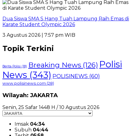
Dua Siswa SMA S Hang Tuah Lampung Raih Emas di
Karate Student Olympic 2026
3 Agustus 2026 | 7:57 pm WIB
Topik Terkini
Polisi
Breaking News
(126)
Berita Polisi
(18)
News
(343)
POLISINEWS
(60)
www.polisinews.com
(28)
Wilayah: JAKARTA
Senin, 25 Safar 1448 H / 10 Agustus 2026
Imsak
04:34
Subuh
04:44
Terbit
05:58