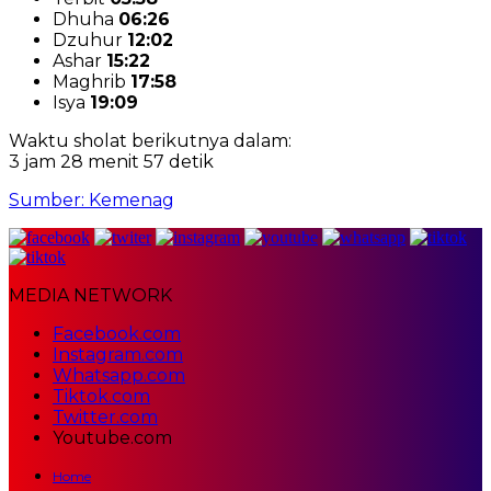
Dhuha
06:26
Dzuhur
12:02
Ashar
15:22
Maghrib
17:58
Isya
19:09
Waktu sholat berikutnya dalam:
3 jam 28 menit 56 detik
Sumber: Kemenag
MEDIA NETWORK
Facebook.com
Instagram.com
Whatsapp.com
Tiktok.com
Twitter.com
Youtube.com
Home