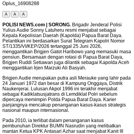
Oplus_16908288
A
A
A
POLISI NEWS.com | SORONG.
Brigadir Jenderal Polisi
Yulius Audie Sonny Latuheru resmi menjabat sebagai
Kepala Kepolisian Daerah (Kapolda) Papua Barat Daya.
Pelantikan ini berdasarkan Surat Telegram Kapolri Nomor
ST/1335/VI/KEP/2026 tertanggal 25 Juni 2026,
menggantikan Brigjen Gatot Haribowo yang memasuki masa
pensiun. Bersamaan dengan rotasi di Papua Barat Daya,
Brigjen Ruddi Setiawan juga dilantik sebagai Kapolda Aceh
menggantikan Irjen Marzuki Ali Basyah.
Brigjen Audie merupakan putra asli Merauke yang lahir pada
24 Januari 1972 dan besar di Kampung Onggaya, Distrik
Naukenjerai. Lulusan Akpol 1996 ini terakhir menjabat
sebagai Kadiklatsusjatrans di Lemdiklat Polri sebelum
dipercaya memimpin Polda Papua Barat Daya. Karier
panjangnya mencakup penanganan kasus-kasus strategis
nasional maupun internasional.
Pada 2010, ia terlibat dalam penanganan kasus
pembunuhan Direktur BUMN Nasrudin yang melibatkan
mantan Ketua KPK Antasari Azhar saat menjabat Kanit III