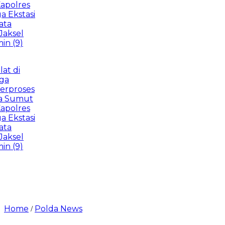
res
tasi
l
)
i
oses
mut
res
tasi
l
)
Home
Polda News
/