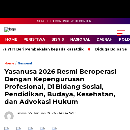
SCROLL TO CONTINUE WITH CONTENT
HOME
PERISTIWA
BISNIS
NASIONAL
DAERAH
POLD
a YHT Beri Pembekalan kepada Kasatdik
Diduga Bolos Sekola
/
Home
Nasional
Yasanusa 2026 Resmi Beroperasi
Dengan Kepengurusan
Profesional, Di Bidang Sosial,
Pendidikan, Budaya, Kesehatan,
dan Advokasi Hukum
Selasa, 27 Januari 2026
- 14:04 WIB