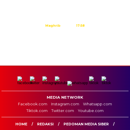
Dzuhur
12:02
Ashar
15:23
Maghrib
17:58
Isya
19:09
Tidak ada waktu sholat berikutnya hari ini.
Sumber: Kemenag
MEDIA NETWORK
Facebook.com
Instagram.com
Whatsapp.com
Tiktok.com
Twitter.com
Youtube.com
HOME
REDAKSI
PEDOMAN MEDIA SIBER