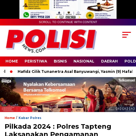
SCROLL TO CONTINUE WITH CONTENT
HOME
PERISTIWA
BISNIS
NASIONAL
DAERAH
POLD
Hafidz Cilik Tunanetra Asal Banyuwangi, Yasmin (9) Hafal 6 Juz
/
Home
Kabar Polres
Pilkada 2024 : Polres Tapteng
Laksanakan Pengamanan