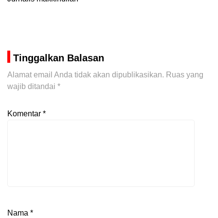
Tinggalkan Balasan
Alamat email Anda tidak akan dipublikasikan.
Ruas yang
wajib ditandai
*
Komentar
*
Nama
*