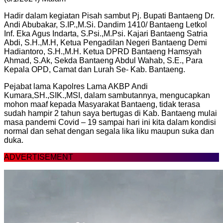
Hadir dalam kegiatan Pisah sambut Pj. Bupati Bantaeng Dr.
Andi Abubakar, S.IP.,M.Si. Dandim 1410/ Bantaeng Letkol
Inf. Eka Agus Indarta, S.Psi.,M.Psi. Kajari Bantaeng Satria
Abdi, S.H.,M.H, Ketua Pengadilan Negeri Bantaeng Demi
Hadiantoro, S.H.,M.H. Ketua DPRD Bantaeng Hamsyah
Ahmad, S.Ak, Sekda Bantaeng Abdul Wahab, S.E., Para
Kepala OPD, Camat dan Lurah Se- Kab. Bantaeng.
Pejabat lama Kapolres Lama AKBP Andi
Kumara,SH.,SIK.,MSI, dalam sambutannya, mengucapkan
mohon maaf kepada Masyarakat Bantaeng, tidak terasa
sudah hampir 2 tahun saya bertugas di Kab. Bantaeng mulai
masa pandemi Covid – 19 sampai hari ini kita dalam kondisi
normal dan sehat dengan segala lika liku maupun suka dan
duka.
ADVERTISEMENT