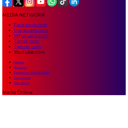
MEDIA NETWORK
Facebook.com
Instagram.com
Whatsapp.com
Tiktok.com
Twitter.com
Youtube.com
Home
Redaksi
Pedoman Media Siber
Disclaimer
Info Iklan
Media Online