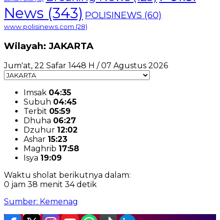
News
(343)
POLISINEWS
(60)
www.polisinews.com
(28)
Wilayah: JAKARTA
Jum'at, 22 Safar 1448 H / 07 Agustus 2026
Imsak
04:35
Subuh
04:45
Terbit
05:59
Dhuha
06:27
Dzuhur
12:02
Ashar
15:23
Maghrib
17:58
Isya
19:09
Waktu sholat berikutnya dalam:
0 jam 38 menit 33 detik
Sumber: Kemenag