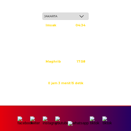
Senin, 25 Safar 1448 H / 10 Agustus 2026
Imsak
04:34
Subuh
04:44
Dzuhur
12:02
Ashar
15:22
Maghrib
17:58
Isya
19:09
Waktu sholat berikutnya dalam:
0 jam 3 menit 15 detik
Sumber: Kemenag