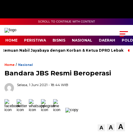
SCROLL TO CONTINUE WITH CONTENT
HOME
PERISTIWA
BISNIS
NASIONAL
DAERAH
POLD
temuan Nabil Jayabaya dengan Korban & Ketua DPRD Lebak
B
/
Home
Nasional
Bandara JBS Resmi Beroperasi
Selasa, 1 Juni 2021
- 18:44 WIB
A
A
A