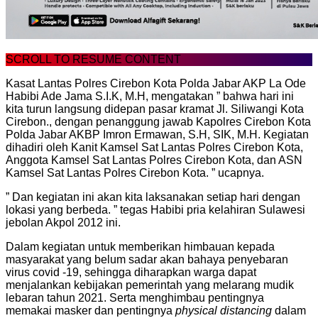
SCROLL TO RESUME CONTENT
Kasat Lantas Polres Cirebon Kota Polda Jabar AKP La Ode
Habibi Ade Jama S.I.K, M.H, mengatakan ” bahwa hari ini
kita turun langsung didepan pasar kramat Jl. Siliwangi Kota
Cirebon., dengan penanggung jawab Kapolres Cirebon Kota
Polda Jabar AKBP Imron Ermawan, S.H, SIK, M.H. Kegiatan
dihadiri oleh Kanit Kamsel Sat Lantas Polres Cirebon Kota,
Anggota Kamsel Sat Lantas Polres Cirebon Kota, dan ASN
Kamsel Sat Lantas Polres Cirebon Kota. ” ucapnya.
” Dan kegiatan ini akan kita laksanakan setiap hari dengan
lokasi yang berbeda. ” tegas Habibi pria kelahiran Sulawesi
jebolan Akpol 2012 ini.
Dalam kegiatan untuk memberikan himbauan kepada
masyarakat yang belum sadar akan bahaya penyebaran
virus covid -19, sehingga diharapkan warga dapat
menjalankan kebijakan pemerintah yang melarang mudik
lebaran tahun 2021. Serta menghimbau pentingnya
memakai masker dan pentingnya
physical distancing
dalam