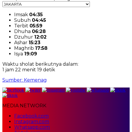
Imsak
04:35
Subuh
04:45
Terbit
05:59
Dhuha
06:28
Dzuhur
12:02
Ashar
15:23
Maghrib
17:58
Isya
19:09
Waktu sholat berikutnya dalam:
1 jam 22 menit 18 detik
Sumber: Kemenag
MEDIA NETWORK
Facebook.com
Instagram.com
Whatsapp.com