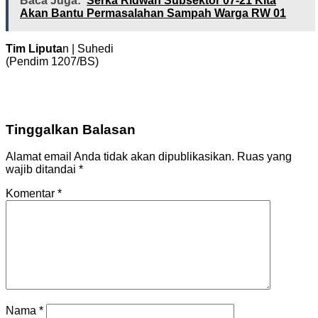
Baca Juga:
Serka Ridwan Subsektor 07-21 Kita
Akan Bantu Permasalahan Sampah Warga RW 01
Tim Liputa
n | Suhedi
(Pendim 1207/BS)
Tinggalkan Balasan
Alamat email Anda tidak akan dipublikasikan.
Ruas yang
wajib ditandai
*
Komentar
*
Nama
*