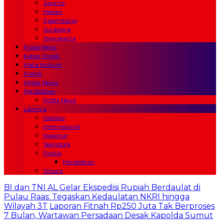
Jakarta
Medan
Palembang
Surabaya
Yogyakarta
Polda News
Kabar Polres
Mata Hukum
Politik
Militer News
Pendidikan
Polda News
Lainnya
Redaksi
Internasional
Nasional
Teknologi
Politik
Pendidikan
Wisata
BI dan TNI AL Gelar Ekspedisi Rupiah Berdaulat di
Pulau Raas: Tegaskan Kedaulatan NKRI hingga
Wilayah 3T
Laporan Fitnah Rp250 Juta Tak Berproses
7 Bulan, Wartawan Persadaan Desak Kapolda Sumut