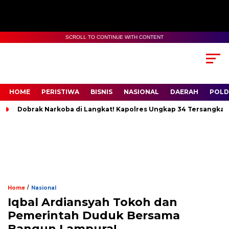
SCROLL TO CONTINUE WITH CONTENT
HOME
PERISTIWA
BISNIS
NASIONAL
DAERAH
POLD
Dobrak Narkoba di Langkat! Kapolres Ungkap 34 Tersangka, S
/
Home
Nasional
Iqbal Ardiansyah Tokoh dan
Pemerintah Duduk Bersama
Bangun Lampura!