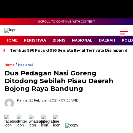
SCROLL TO CONTINUE WITH CONTENT
HOME
PERISTIWA
BISNIS
NASIONAL
DAERAH
POLD
Tembus 996 Pucuk! 995 Senjata Ilegal Ternyata Disimpan di 
/
Home
Nasional
Dua Pedagan Nasi Goreng
Ditodong Sebilah Pisau Daerah
Bojong Raya Bandung
Kamis, 25 Februari 2021
- 07:35 WIB