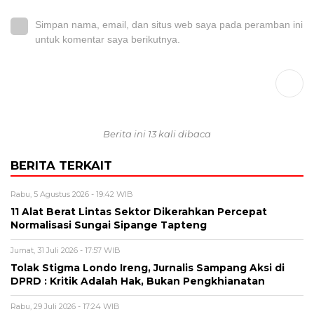
Simpan nama, email, dan situs web saya pada peramban ini
untuk komentar saya berikutnya.
Berita ini 13 kali dibaca
BERITA TERKAIT
Rabu, 5 Agustus 2026 - 19:42 WIB
11 Alat Berat Lintas Sektor Dikerahkan Percepat
Normalisasi Sungai Sipange Tapteng
Jumat, 31 Juli 2026 - 17:57 WIB
Tolak Stigma Londo Ireng, Jurnalis Sampang Aksi di
DPRD : Kritik Adalah Hak, Bukan Pengkhianatan
Rabu, 29 Juli 2026 - 17:24 WIB