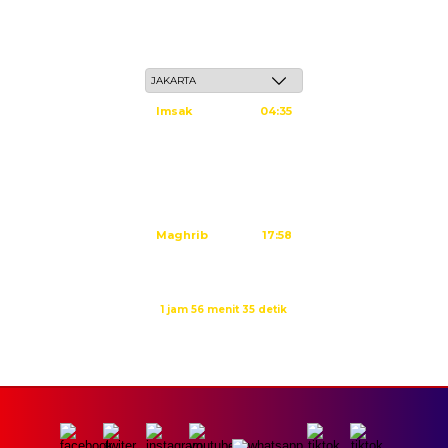
Jum'at, 22 Safar 1448 H / 07 Agustus 2026
Imsak
04:35
Subuh
04:45
Dzuhur
12:02
Ashar
15:23
Maghrib
17:58
Isya
19:09
Waktu sholat berikutnya dalam:
1 jam 56 menit 35 detik
Sumber: Kemenag