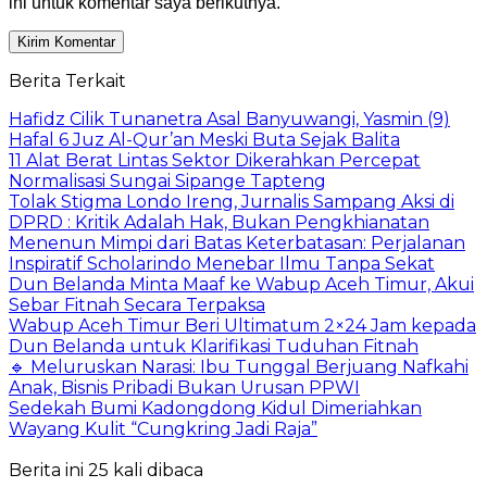
ini untuk komentar saya berikutnya.
Berita Terkait
Hafidz Cilik Tunanetra Asal Banyuwangi, Yasmin (9)
Hafal 6 Juz Al-Qur’an Meski Buta Sejak Balita
11 Alat Berat Lintas Sektor Dikerahkan Percepat
Normalisasi Sungai Sipange Tapteng
Tolak Stigma Londo Ireng, Jurnalis Sampang Aksi di
DPRD : Kritik Adalah Hak, Bukan Pengkhianatan
Menenun Mimpi dari Batas Keterbatasan: Perjalanan
Inspiratif Scholarindo Menebar Ilmu Tanpa Sekat
Dun Belanda Minta Maaf ke Wabup Aceh Timur, Akui
Sebar Fitnah Secara Terpaksa
Wabup Aceh Timur Beri Ultimatum 2×24 Jam kepada
Dun Belanda untuk Klarifikasi Tuduhan Fitnah
🔹 Meluruskan Narasi: Ibu Tunggal Berjuang Nafkahi
Anak, Bisnis Pribadi Bukan Urusan PPWI
Sedekah Bumi Kadongdong Kidul Dimeriahkan
Wayang Kulit “Cungkring Jadi Raja”
Berita ini 25 kali dibaca