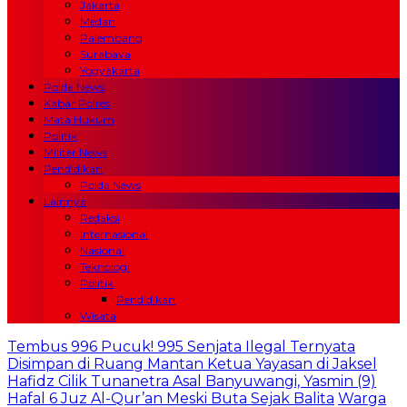
Jakarta
Medan
Palembang
Surabaya
Yogyakarta
Polda News
Kabar Polres
Mata Hukum
Politik
Militer News
Pendidikan
Polda News
Lainnya
Redaksi
Internasional
Nasional
Teknologi
Politik
Pendidikan
Wisata
Tembus 996 Pucuk! 995 Senjata Ilegal Ternyata
Disimpan di Ruang Mantan Ketua Yayasan di Jaksel
Hafidz Cilik Tunanetra Asal Banyuwangi, Yasmin (9)
Hafal 6 Juz Al-Qur’an Meski Buta Sejak Balita
Warga