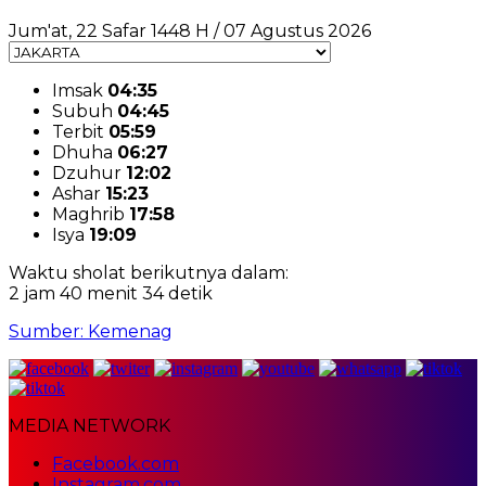
Jum'at, 22 Safar 1448 H / 07 Agustus 2026
Imsak
04:35
Subuh
04:45
Terbit
05:59
Dhuha
06:27
Dzuhur
12:02
Ashar
15:23
Maghrib
17:58
Isya
19:09
Waktu sholat berikutnya dalam:
2 jam 40 menit 34 detik
Sumber: Kemenag
MEDIA NETWORK
Facebook.com
Instagram.com