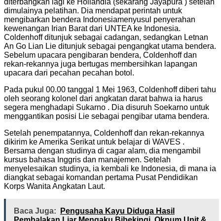
diterbangkan lagi ke Hollandia (sekarang Jayapura ) setelah
dimulainya pelatihan. Dia mendapat perintah untuk
mengibarkan bendera Indonesiamenyusul penyerahan
kewenangan Irian Barat dari UNTEA ke Indonesia.
Coldenhoff ditunjuk sebagai cadangan, sedangkan Letnan
An Go Lian Lie ditunjuk sebagai pengangkat utama bendera.
Sebelum upacara pengibaran bendera, Coldenhoff dan
rekan-rekannya juga bertugas membersihkan lapangan
upacara dari pecahan pecahan botol.
Pada pukul 00.00 tanggal 1 Mei 1963, Coldenhoff diberi tahu
oleh seorang kolonel dari angkatan darat bahwa ia harus
segera menghadapi Sukarno . Dia disuruh Soekarno untuk
menggantikan posisi Lie sebagai pengibar utama bendera.
Setelah penempatannya, Coldenhoff dan rekan-rekannya
dikirim ke Amerika Serikat untuk belajar di WAVES .
Bersama dengan studinya di cagar alam, dia mengambil
kursus bahasa Inggris dan manajemen. Setelah
menyelesaikan studinya, ia kembali ke Indonesia, di mana ia
diangkat sebagai komandan pertama Pusat Pendidikan
Korps Wanita Angkatan Laut.
Baca Juga:
Pengusaha Kayu Diduga Hasil
Pembalakan Liar Mengaku Bibekingi Oknum Unit &