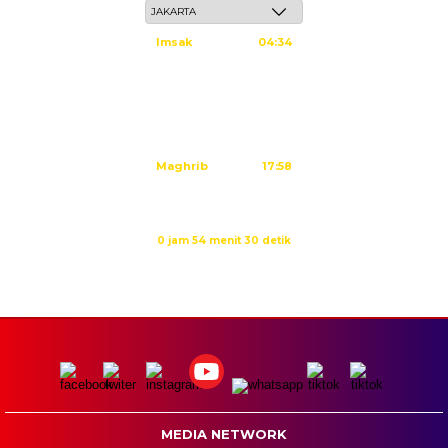
Imsak
04:34
Subuh
04:44
Dzuhur
12:02
Ashar
15:22
Maghrib
17:58
Isya
19:09
Waktu sholat berikutnya dalam:
0 jam 54 menit 29 detik
Sumber: Kemenag
MEDIA NETWORK