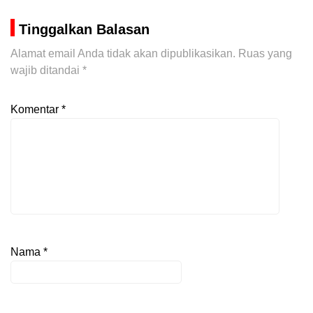
Tinggalkan Balasan
Alamat email Anda tidak akan dipublikasikan.
Ruas yang
wajib ditandai
*
Komentar
*
Nama
*