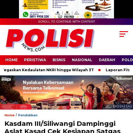
SCROLL TO CONTINUE WITH CONTENT
HOME
PERISTIWA
BISNIS
NASIONAL
DAERAH
POLD
Tegaskan Kedaulatan NKRI hingga Wilayah 3T
Laporan Fitnah R
/
Home
Pendidikan
Kasdam III/Siliwangi Dampinggi
Aslat Kasad Cek Kesiapan Satgas