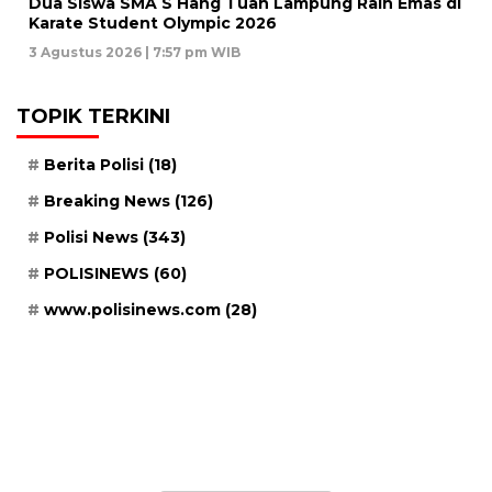
Dua Siswa SMA S Hang Tuah Lampung Raih Emas di
Karate Student Olympic 2026
3 Agustus 2026 | 7:57 pm WIB
TOPIK TERKINI
Berita Polisi
(18)
Breaking News
(126)
Polisi News
(343)
POLISINEWS
(60)
www.polisinews.com
(28)
Senin, 25 Safar 1448 H / 10 Agustus 2026