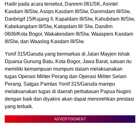
Hadir pada acara tersebut, Danrem 061/SK, Asintel
Kasdam III/Slw, Asops Kasdam III/Slw, Danrindam III/Slw,
Danbrigif 15/Kujang II, Kapaldam III/Slw, Kahubdam III/Slw,
Kabekangdam III/Slw, Katopdam III/ Slw, Dandim
0606/Kota Bogor, Wakakesdam III/Slw, Waaspers Kasdam
III/Slw, dan Waaslog Kasdam III/Slw.
Yonif 315/Garuda yang bermarkas di Jalan Mayjen Ishak
Djuarsa Gunung Batu, Kota Bogor, Jawa Barat, satuan itu
memiliki kemampuan mumpuni dalam melaksanakan
tugas Operasi Militer Perang dan Operasi Militer Selain
Perang. Satgas Pamtas Yonif 315/Garuda mampu
melaksanakan tugas di daerah perbatasan Papua Nugini
dengan baik dan diyakini akan dapat menorehkan prestasi
yang terbaik.
ADVERTISEMENT