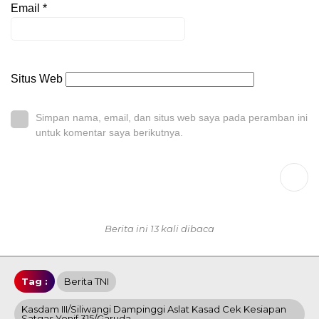
Email
*
Situs Web
Simpan nama, email, dan situs web saya pada peramban ini
untuk komentar saya berikutnya.
Berita ini 13 kali dibaca
Tag :
Berita TNI
Kasdam III/Siliwangi Dampinggi Aslat Kasad Cek Kesiapan
Satgas Yonif 315/Garuda