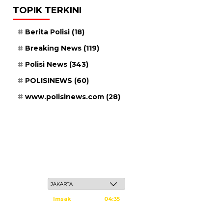
TOPIK TERKINI
Berita Polisi
(18)
Breaking News
(119)
Polisi News
(343)
POLISINEWS
(60)
www.polisinews.com
(28)
Kamis, 21 Safar 1448 H / 06 Agustus 2026
Imsak
04:35
Subuh
04:45