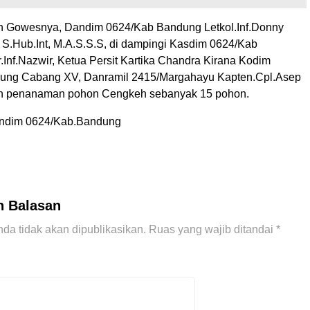
an Gowesnya, Dandim 0624/Kab Bandung Letkol.Inf.Donny
, S.Hub.Int, M.A.S.S.S, di dampingi Kasdim 0624/Kab
Inf.Nazwir, Ketua Persit Kartika Chandra Kirana Kodim
ung Cabang XV, Danramil 2415/Margahayu Kapten.Cpl.Asep
n penanaman pohon Cengkeh sebanyak 15 pohon.
Pendim 0624/Kab.Bandung
n Balasan
da tidak akan dipublikasikan.
Ruas yang wajib ditandai
*