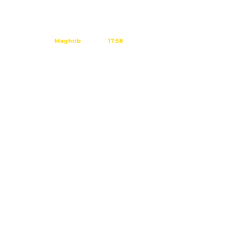
Dzuhur
12:02
Ashar
15:23
Maghrib
17:58
Isya
19:09
Tidak ada waktu sholat berikutnya
hari ini.
Sumber: Kemenag