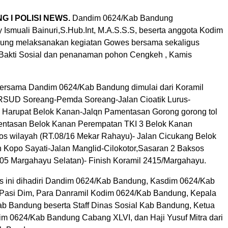
G I POLISI NEWS.
Dandim 0624/Kab Bandung
y Ismuali Bainuri,S.Hub.Int, M.A.S.S.S, beserta anggota Kodim
ung melaksanakan kegiatan Gowes bersama sekaligus
Bakti Sosial dan penanaman pohon Cengkeh , Kamis
ersama Dandim 0624/Kab Bandung dimulai dari Koramil
RSUD Soreang-Pemda Soreang-Jalan Cioatik Lurus-
k Harupat Belok Kanan-Jalqn Pamentasan Gorong gorong tol
ntasan Belok Kanan Perempatan TKI 3 Belok Kanan
s wilayah (RT.08/16 Mekar Rahayu)- Jalan Cicukang Belok
lan Kopo Sayati-Jalan Manglid-Cilokotor,Sasaran 2 Baksos
/05 Margahayu Selatan)- Finish Koramil 2415/Margahayu.
 ini dihadiri Dandim 0624/Kab Bandung, Kasdim 0624/Kab
Pasi Dim, Para Danramil Kodim 0624/Kab Bandung, Kepala
ab Bandung beserta Staff Dinas Sosial Kab Bandung, Ketua
im 0624/Kab Bandung Cabang XLVI, dan Haji Yusuf Mitra dari