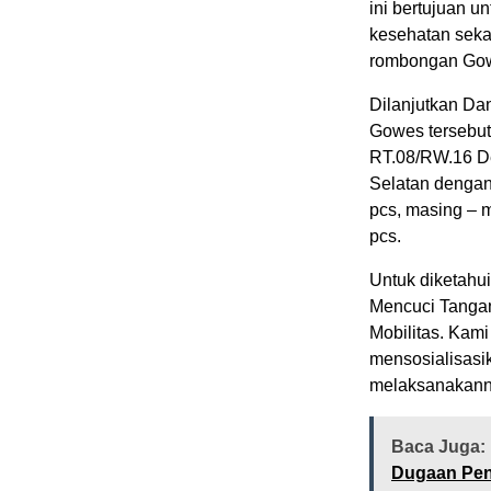
ini bertujuan u
kesehatan seka
rombongan Go
Dilanjutkan D
Gowes tersebut
RT.08/RW.16 D
Selatan denga
pcs, masing – 
pcs.
Untuk diketahu
Mencuci Tangan
Mobilitas. Kam
mensosialisasi
melaksanakann
Baca Juga:
Dugaan Pen