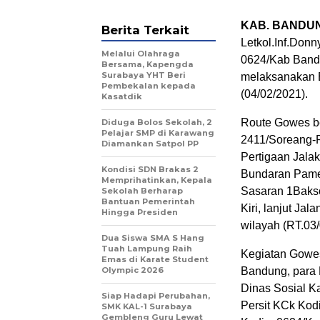
KAB. BANDUN
Berita Terkait
Letkol.Inf.Donn
Melalui Olahraga
0624/Kab Band
Bersama, Kapengda
Surabaya YHT Beri
melaksanakan 
Pembekalan kepada
(04/02/2021).
Kasatdik
Route Gowes b
Diduga Bolos Sekolah, 2
Pelajar SMP di Karawang
2411/Soreang-
Diamankan Satpol PP
Pertigaan Jala
Kondisi SDN Brakas 2
Bundaran Pame
Memprihatinkan, Kepala
Sasaran 1Bakso
Sekolah Berharap
Bantuan Pemerintah
Kiri, lanjut Ja
Hingga Presiden
wilayah (RT.03
Dua Siswa SMA S Hang
Tuah Lampung Raih
Kegiatan Gowes
Emas di Karate Student
Olympic 2026
Bandung, para 
Dinas Sosial K
Siap Hadapi Perubahan,
Persit KCk Kod
SMK KAL-1 Surabaya
Gembleng Guru Lewat