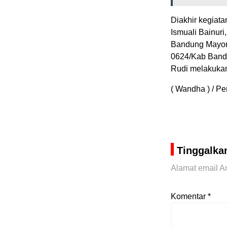
Diakhir kegiat
Ismuali Bainuri
Bandung Mayor.
0624/Kab Band
Rudi melakuka
( Wandha ) / 
Tinggalka
Alamat email An
Komentar
*