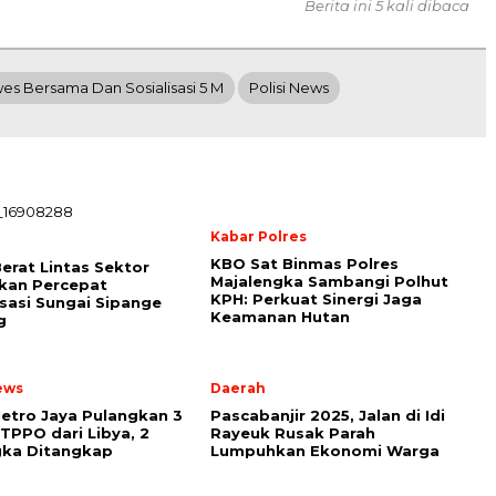
Berita ini 5 kali dibaca
s Bersama Dan Sosialisasi 5 M
Polisi News
Kabar Polres
l
KBO Sat Binmas Polres
Berat Lintas Sektor
Majalengka Sambangi Polhut
kan Percepat
KPH: Perkuat Sinergi Jaga
sasi Sungai Sipange
Keamanan Hutan
g
ews
Daerah
etro Jaya Pulangkan 3
Pascabanjir 2025, Jalan di Idi
TPPO dari Libya, 2
Rayeuk Rusak Parah
gka Ditangkap
Lumpuhkan Ekonomi Warga