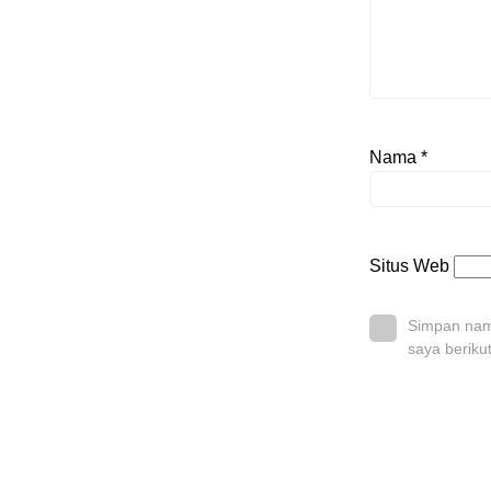
Nama
*
Situs Web
Simpan nama
saya beriku