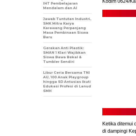
Kodim 0624/K
IHT Pembelajaran
Mendalam dan AI
Jawab Tuntutan Industri,
SMK Mitra Karya
Karawang Perpanjang
Masa Pembinaan Siswa
Baru
Gerakan Anti Plastik:
SMAN 1 Klari Wajibkan
Siswa Bawa Bekal &
Tumbler Sendiri
Libur Ceria Bersama TNI
AU, 100 Anak Playgroup
hingga SD Antusias Ikuti
Edukasi Profesi di Lanud
SMH
Ketika ditemui
di dampingi Ke