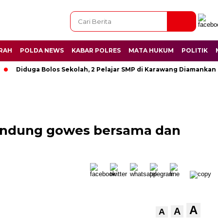
RAH
POLDA NEWS
KABAR POLRES
MATA HUKUM
POLITIK
Diduga Bolos Sekolah, 2 Pelajar SMP di Karawang Diamankan Satp
andung gowes bersama dan
A
A
A