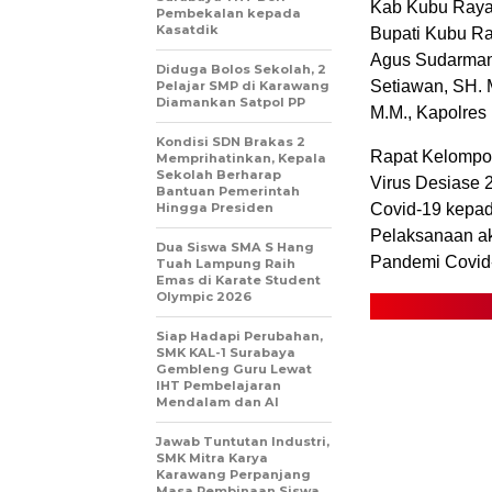
Kab Kubu Raya i
Pembekalan kepada
Kasatdik
Bupati Kubu R
Agus Sudarman
Diduga Bolos Sekolah, 2
Setiawan, SH. M
Pelajar SMP di Karawang
Diamankan Satpol PP
M.M., Kapolres
Kondisi SDN Brakas 2
Rapat Kelompok
Memprihatinkan, Kepala
Sekolah Berharap
Virus Desiase 
Bantuan Pemerintah
Hingga Presiden
Covid-19 kepad
Pelaksanaan ak
Dua Siswa SMA S Hang
Pandemi Covid
Tuah Lampung Raih
Emas di Karate Student
Olympic 2026
Siap Hadapi Perubahan,
SMK KAL-1 Surabaya
Gembleng Guru Lewat
IHT Pembelajaran
Mendalam dan AI
Jawab Tuntutan Industri,
SMK Mitra Karya
Karawang Perpanjang
Masa Pembinaan Siswa