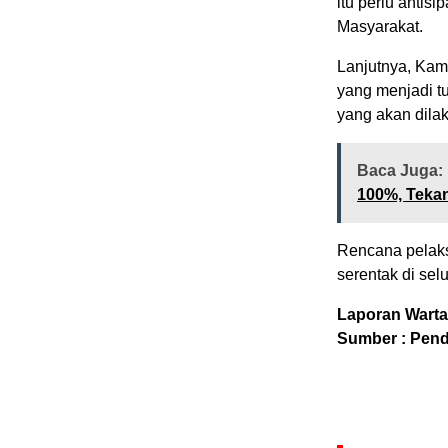
itu perlu antis
Masyarakat.
Lanjutnya, Ka
yang menjadi t
yang akan dila
Baca Juga:
100%, Teka
Rencana pelaks
serentak di se
Laporan Warta
Sumber : Pen