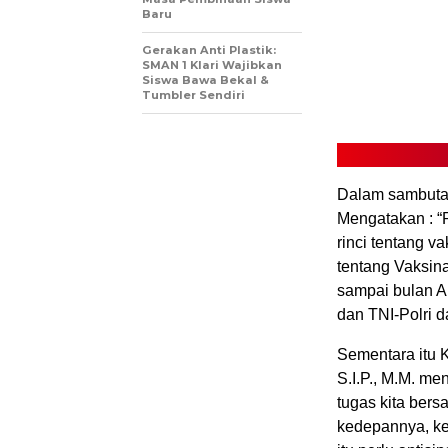
Baru
Gerakan Anti Plastik:
SMAN 1 Klari Wajibkan
Siswa Bawa Bekal &
Tumbler Sendiri
Dalam sambuta
Mengatakan : “
rinci tentang 
tentang Vaksina
sampai bulan A
dan TNI-Polri d
Sementara itu 
S.I.P., M.M. me
tugas kita bers
kedepannya, keg