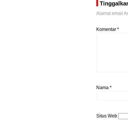
Tinggalka
Alamat email An
Komentar
*
Nama
*
Situs Web