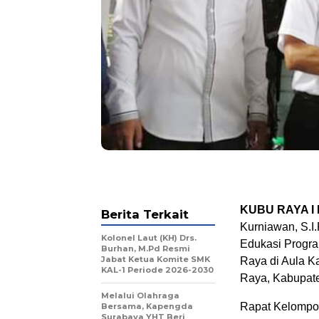
KUBU RAYA I 
Berita Terkait
Kurniawan, S.I
Kolonel Laut (KH) Drs.
Edukasi Progr
Burhan, M.Pd Resmi
Jabat Ketua Komite SMK
Raya di Aula K
KAL-1 Periode 2026-2030
Raya, Kabupate
Melalui Olahraga
Rapat Kelompok
Bersama, Kapengda
Surabaya YHT Beri