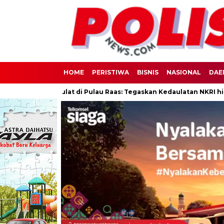
HOME
PERISTIWA
BISNIS
NASIONAL
DAE
iah Berdaulat di Pulau Raas: Tegaskan Kedaulatan NKRI hingga Wil