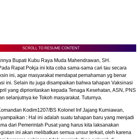
SCROLL TO RESUME CONTENT
nnya Bupati Kubu Raya Muda Mahendrawan, SH.
Pada Rapat Pokja ini kita coba sama-sama cari tau secara
vaksin ini, agar masyarakat mendapat pemahaman yg benar
si ini. Selain itu juga disampaikan bahwa tahapan Vaksinasi
pril yang diprioritaskan kepada Tenaga Kesehatan, ASN, PNS
an selanjutnya ke Tokoh masyarakat. Tuturnya.
Komandan Kodim1207/BS Kolonel Inf Jajang Kurniawan,
nyampaikan : Hal ini adalah suatu tahapan baru yang menjadi
ama dari Pemerintah Pusat yang harus kita laksanakan
iatan ini akan melibatkan semua unsur terkait, oleh karena