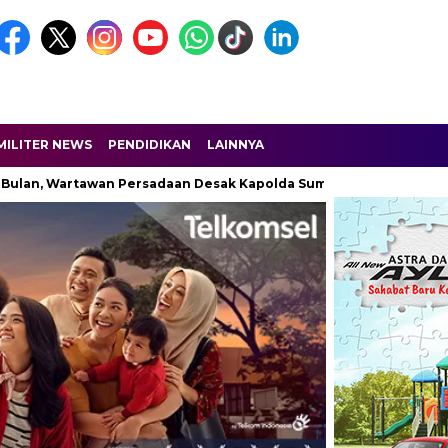
MILITER NEWS
PENDIDIKAN
LAINNYA
Wartawan Persadaan Desak Kapolda Sumut Turun Tangan
Dobr