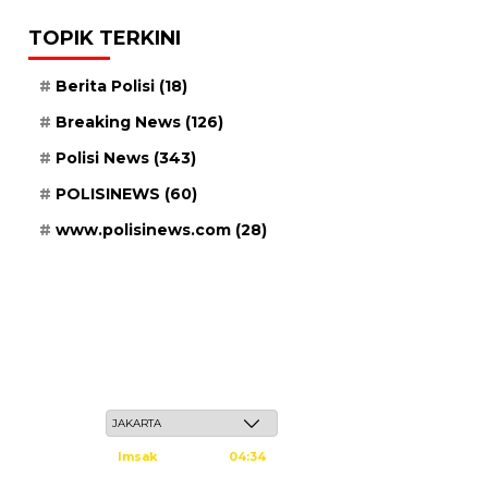
TOPIK TERKINI
Berita Polisi
(18)
Breaking News
(126)
Polisi News
(343)
POLISINEWS
(60)
www.polisinews.com
(28)
Ahad, 24 Safar 1448 H / 09 Agustus 2026
Imsak
04:34