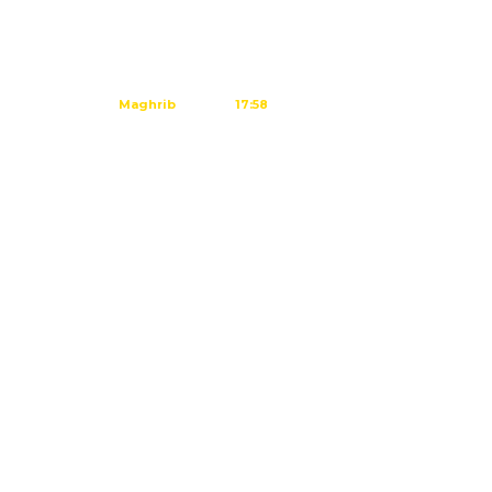
Subuh
04:44
Dzuhur
12:02
Ashar
15:23
Maghrib
17:58
Isya
19:09
Tidak ada waktu sholat berikutnya
hari ini.
Sumber: Kemenag