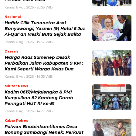
Kamis, 6 Agu 2026 - 20:56 WIB
Nasional
Hafidz Cilik Tunanetra Asal
Banyuwangi, Yasmin (9) Hafal 6 Juz
Al-Qur’an Meski Buta Sejak Balita
Kamis, 6 Agu 2026 - 15:24 WIB
Daerah
Warga Raas Sumenep Desak
Perbaikan Jalan Kabupaten 9 KM :
Kami Seperti Warga Kelas Dua
Kamis, 6 Agu 2026 - 14:35 WIB
Militer News
Kodim 0617/Majalengka & PMI
Kumpulkan 82 Kantong Darah
Peringati HUT RI ke-81
Kamis, 6 Agu 2026 - 14:27 WIB
Kabar Polres
Polwan Bhabinkamtibmas Desa
Bonang Sambangi Nenek: Perkuat