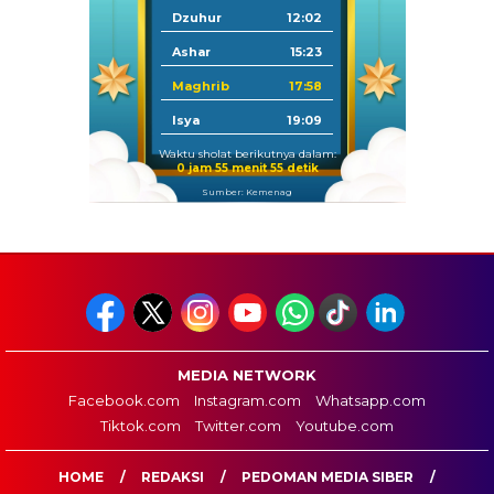
Dzuhur
12:02
Ashar
15:23
Maghrib
17:58
Isya
19:09
Waktu sholat berikutnya dalam:
0 jam 55 menit 54 detik
Sumber: Kemenag
MEDIA NETWORK
Facebook.com
Instagram.com
Whatsapp.com
Tiktok.com
Twitter.com
Youtube.com
HOME
REDAKSI
PEDOMAN MEDIA SIBER