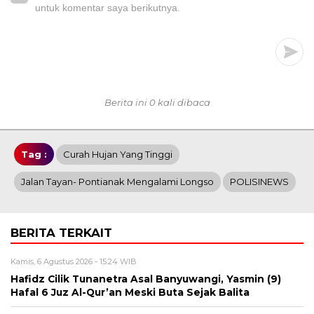
untuk komentar saya berikutnya.
Berita ini 0 kali dibaca
Tag :
Curah Hujan Yang Tinggi
Jalan Tayan- Pontianak Mengalami Longso
POLISINEWS
BERITA TERKAIT
Kamis, 6 Agustus 2026 - 15:24 WIB
Hafidz Cilik Tunanetra Asal Banyuwangi, Yasmin (9)
Hafal 6 Juz Al-Qur’an Meski Buta Sejak Balita