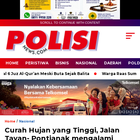
SCROLL TO CONTINUE WITH CONTENT
HOME
PERISTIWA
BISNIS
NASIONAL
DAERAH
POLD
Juz Al-Qur’an Meski Buta Sejak Balita
Warga Raas Sumenep Des
/
Home
Nasional
Curah Hujan yang Tinggi, Jalan
Tayan- Pontianak mengalami