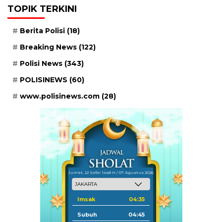
TOPIK TERKINI
Berita Polisi
(18)
Breaking News
(122)
Polisi News
(343)
POLISINEWS
(60)
www.polisinews.com
(28)
Jum'at, 22 Safar 1448 H / 07 Agustus 2026
Imsak
04:35
Subuh
04:45