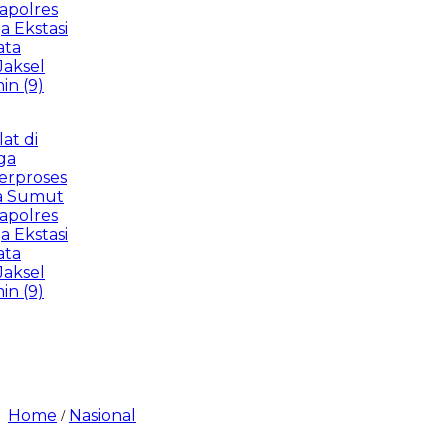
res
tasi
l
)
oses
mut
res
tasi
l
)
Home
Nasional
/