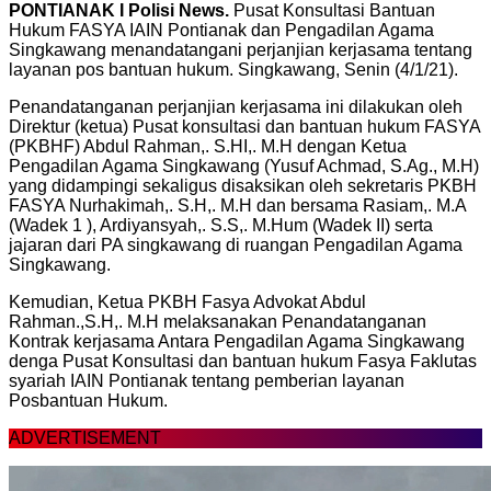
PONTIANAK I Polisi News.
Pusat Konsultasi Bantuan
Hukum FASYA IAIN Pontianak dan Pengadilan Agama
Singkawang menandatangani perjanjian kerjasama tentang
layanan pos bantuan hukum. Singkawang, Senin (4/1/21).
Penandatanganan perjanjian kerjasama ini dilakukan oleh
Direktur (ketua) Pusat konsultasi dan bantuan hukum FASYA
(PKBHF) Abdul Rahman,. S.HI,. M.H dengan Ketua
Pengadilan Agama Singkawang (Yusuf Achmad, S.Ag., M.H)
yang didampingi sekaligus disaksikan oleh sekretaris PKBH
FASYA Nurhakimah,. S.H,. M.H dan bersama Rasiam,. M.A
(Wadek 1 ), Ardiyansyah,. S.S,. M.Hum (Wadek II) serta
jajaran dari PA singkawang di ruangan Pengadilan Agama
Singkawang.
Kemudian, Ketua PKBH Fasya Advokat Abdul
Rahman.,S.H,. M.H melaksanakan Penandatanganan
Kontrak kerjasama Antara Pengadilan Agama Singkawang
denga Pusat Konsultasi dan bantuan hukum Fasya Faklutas
syariah IAIN Pontianak tentang pemberian layanan
Posbantuan Hukum.
ADVERTISEMENT