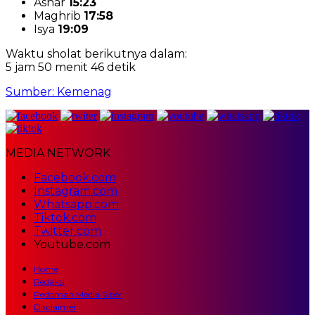
Ashar
15:23
Maghrib
17:58
Isya
19:09
Waktu sholat berikutnya dalam:
5 jam 50 menit 45 detik
Sumber: Kemenag
MEDIA NETWORK
Facebook.com
Instagram.com
Whatsapp.com
Tiktok.com
Twitter.com
Youtube.com
Home
Redaksi
Pedoman Media Siber
Disclaimer