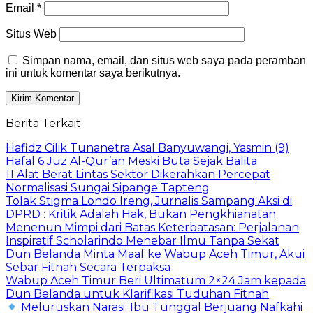
Email
*
Situs Web
Simpan nama, email, dan situs web saya pada peramban
ini untuk komentar saya berikutnya.
Berita Terkait
Hafidz Cilik Tunanetra Asal Banyuwangi, Yasmin (9)
Hafal 6 Juz Al-Qur’an Meski Buta Sejak Balita
11 Alat Berat Lintas Sektor Dikerahkan Percepat
Normalisasi Sungai Sipange Tapteng
Tolak Stigma Londo Ireng, Jurnalis Sampang Aksi di
DPRD : Kritik Adalah Hak, Bukan Pengkhianatan
Menenun Mimpi dari Batas Keterbatasan: Perjalanan
Inspiratif Scholarindo Menebar Ilmu Tanpa Sekat
Dun Belanda Minta Maaf ke Wabup Aceh Timur, Akui
Sebar Fitnah Secara Terpaksa
Wabup Aceh Timur Beri Ultimatum 2×24 Jam kepada
Dun Belanda untuk Klarifikasi Tuduhan Fitnah
Meluruskan Narasi: Ibu Tunggal Berjuang Nafkahi