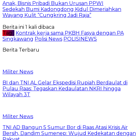
Anak, Bisnis Pribadi Bukan Urusan PPWI
Sedekah Bumi Kadongdong Kidul Dimeriahkan
Wayang Kulit “Cungkring Jadi Raja”
Berita ini 1 kali dibaca
Tag :
Kontrak kerja sama PKBH Fasya dengan PA
Singkawang
Polisi News
POLISINEWS
Berita Terbaru
Militer News
BI dan TNI AL Gelar Ekspedisi Rupiah Berdaulat di
Pulau Raas: Tegaskan Kedaulatan NKRI hingga
Wilayah 3T
Militer News
TNI AD Bangun 5 Sumur Bor di Raas Atasi Krisis Air
Bersih, Dandim Sumenep: Wujud Kedekatan dengan
Rakyat