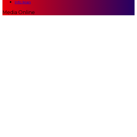
Info Iklan
Media Online