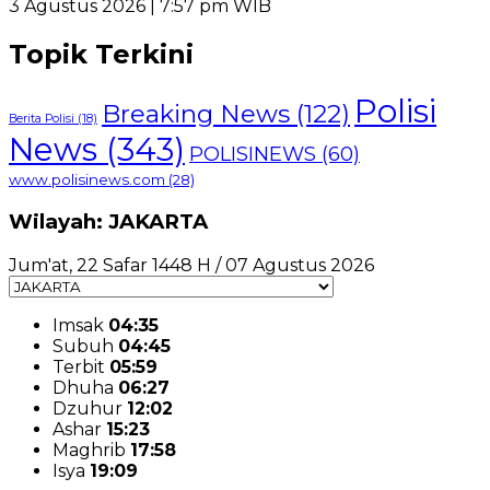
3 Agustus 2026 | 7:57 pm WIB
Topik Terkini
Polisi
Breaking News
(122)
Berita Polisi
(18)
News
(343)
POLISINEWS
(60)
www.polisinews.com
(28)
Wilayah: JAKARTA
Jum'at, 22 Safar 1448 H / 07 Agustus 2026
Imsak
04:35
Subuh
04:45
Terbit
05:59
Dhuha
06:27
Dzuhur
12:02
Ashar
15:23
Maghrib
17:58
Isya
19:09