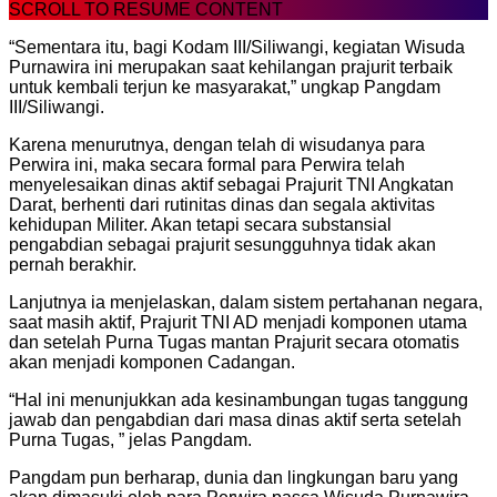
SCROLL TO RESUME CONTENT
“Sementara itu, bagi Kodam III/Siliwangi, kegiatan Wisuda
Purnawira ini merupakan saat kehilangan prajurit terbaik
untuk kembali terjun ke masyarakat,” ungkap Pangdam
III/Siliwangi.
Karena menurutnya, dengan telah di wisudanya para
Perwira ini, maka secara formal para Perwira telah
menyelesaikan dinas aktif sebagai Prajurit TNI Angkatan
Darat, berhenti dari rutinitas dinas dan segala aktivitas
kehidupan Militer. Akan tetapi secara substansial
pengabdian sebagai prajurit sesungguhnya tidak akan
pernah berakhir.
Lanjutnya ia menjelaskan, dalam sistem pertahanan negara,
saat masih aktif, Prajurit TNI AD menjadi komponen utama
dan setelah Purna Tugas mantan Prajurit secara otomatis
akan menjadi komponen Cadangan.
“Hal ini menunjukkan ada kesinambungan tugas tanggung
jawab dan pengabdian dari masa dinas aktif serta setelah
Purna Tugas, ” jelas Pangdam.
Pangdam pun berharap, dunia dan lingkungan baru yang