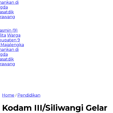
n di
ik
ang
 (9)
arga
ten 9
alengka
n di
ik
ang
Home
Pendidikan
/
Kodam III/Siliwangi Gelar