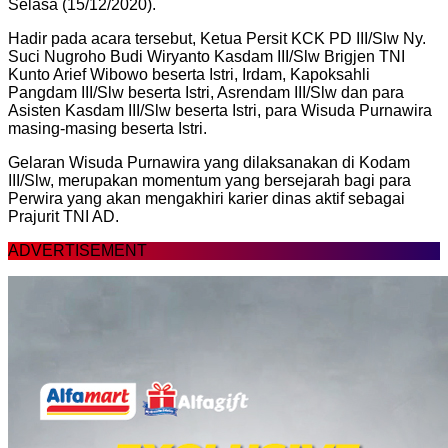
Selasa (15/12/2020).
Hadir pada acara tersebut, Ketua Persit KCK PD III/Slw Ny.
Suci Nugroho Budi Wiryanto Kasdam III/Slw Brigjen TNI
Kunto Arief Wibowo beserta Istri, Irdam, Kapoksahli
Pangdam III/Slw beserta Istri, Asrendam III/Slw dan para
Asisten Kasdam III/Slw beserta Istri, para Wisuda Purnawira
masing-masing beserta Istri.
Gelaran Wisuda Purnawira yang dilaksanakan di Kodam
III/Slw, merupakan momentum yang bersejarah bagi para
Perwira yang akan mengakhiri karier dinas aktif sebagai
Prajurit TNI AD.
ADVERTISEMENT