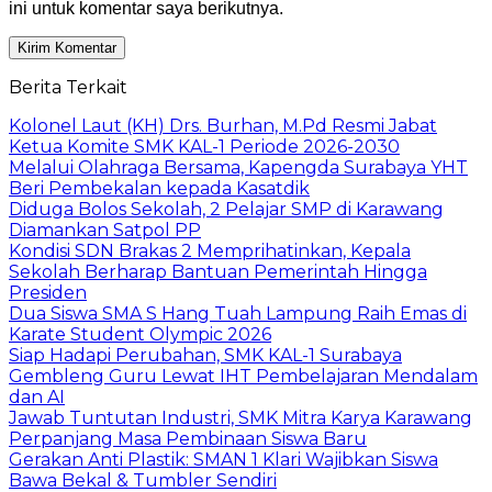
ini untuk komentar saya berikutnya.
Berita Terkait
Kolonel Laut (KH) Drs. Burhan, M.Pd Resmi Jabat
Ketua Komite SMK KAL-1 Periode 2026-2030
Melalui Olahraga Bersama, Kapengda Surabaya YHT
Beri Pembekalan kepada Kasatdik
Diduga Bolos Sekolah, 2 Pelajar SMP di Karawang
Diamankan Satpol PP
Kondisi SDN Brakas 2 Memprihatinkan, Kepala
Sekolah Berharap Bantuan Pemerintah Hingga
Presiden
Dua Siswa SMA S Hang Tuah Lampung Raih Emas di
Karate Student Olympic 2026
Siap Hadapi Perubahan, SMK KAL-1 Surabaya
Gembleng Guru Lewat IHT Pembelajaran Mendalam
dan AI
Jawab Tuntutan Industri, SMK Mitra Karya Karawang
Perpanjang Masa Pembinaan Siswa Baru
Gerakan Anti Plastik: SMAN 1 Klari Wajibkan Siswa
Bawa Bekal & Tumbler Sendiri