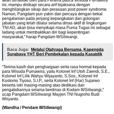
akan dimasuki oleh para Perwira pasca Wisuda Purnawira
ini, mampu disikapi secara arif bijaksana dengan
menghilangkan sikap dan perasaan post power syndrome.
Namun, Pangdam pun yakin dan percaya dengan bekal
pengalaman pada jenjang kepangkatan dan golongan
jabatan yang telah dilalui selama dinas aktif di lingkungan
TNI AD, akan bisa menyikapi masa Purna Tugas ini sebagai
ladang untuk membaktikan diri bagi kepentingan
masyarakat,” harap Pangdam III/Siliwangi.
Baca Juga:
Melalui Olahraga Bersama, Kapengda
Surabaya YHT Beri Pembekalan kepada Kasatdik
“Terima kasih dan penghargaan serta rasa hormat kepada
para Wisuda Purnawira, yaitu Kolonel Inf Utoh Zaendi, S.E.,
Kolonel Inf Lilik Wahyu Wijayanto, S.Sos., Kolonel Inf
Kustomo Tiyoso, S.I.P., serta Kolonel Inf (Har) Sujarwo
beserta istri masing-masing atas dedikasi dan
pengabdiannya selama berdinas di Kodam III/Siliwangi,”
ucap Pangdam III/Siliwangi Mayjen TNI Nugroho Budi
Wiryanto.
(Wandha / Pendam III/Siliwangi)