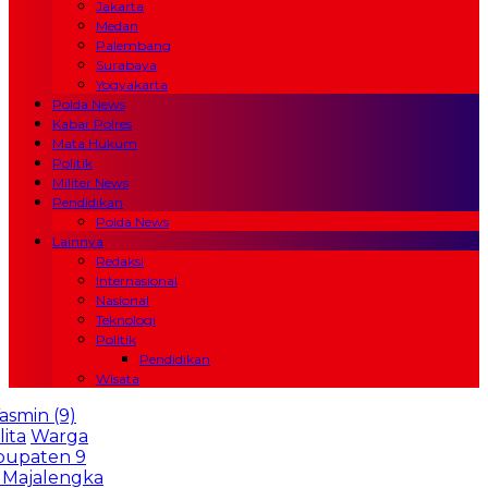
Jakarta
Medan
Palembang
Surabaya
Yogyakarta
Polda News
Kabar Polres
Mata Hukum
Politik
Militer News
Pendidikan
Polda News
Lainnya
Redaksi
Internasional
Nasional
Teknologi
Politik
Pendidikan
Wisata
 (9)
arga
ten 9
alengka