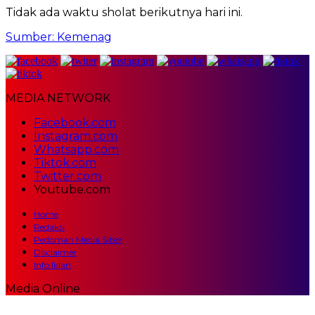
Tidak ada waktu sholat berikutnya hari ini.
Sumber: Kemenag
MEDIA NETWORK
Facebook.com
Instagram.com
Whatsapp.com
Tiktok.com
Twitter.com
Youtube.com
Home
Redaksi
Pedoman Media Siber
Disclaimer
Info Iklan
Media Online