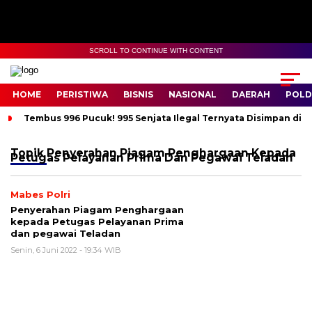
SCROLL TO CONTINUE WITH CONTENT
HOME
PERISTIWA
BISNIS
NASIONAL
DAERAH
POLD
Tembus 996 Pucuk! 995 Senjata Ilegal Ternyata Disimpan di 
Topik
Penyerahan Piagam Penghargaan Kepada
Petugas Pelayanan Prima Dan Pegawai Teladan
Mabes Polri
Penyerahan Piagam Penghargaan
kepada Petugas Pelayanan Prima
dan pegawai Teladan
Senin, 6 Juni 2022 - 19:34 WIB