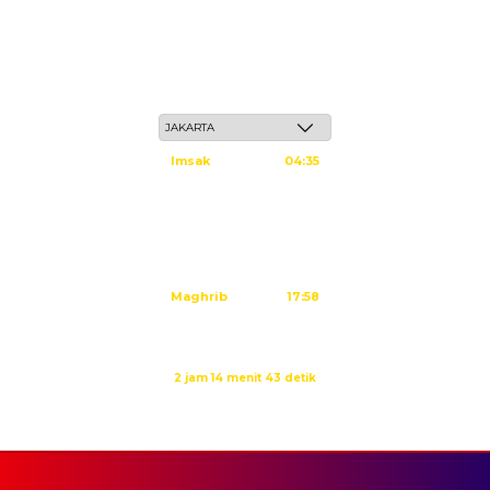
Jum'at, 22 Safar 1448 H / 07 Agustus 2026
Imsak
04:35
Subuh
04:45
Dzuhur
12:02
Ashar
15:23
Maghrib
17:58
Isya
19:09
Waktu sholat berikutnya dalam:
2 jam 14 menit 43 detik
Sumber: Kemenag