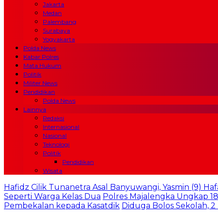
Jakarta
Medan
Palembang
Surabaya
Yogyakarta
Polda News
Kabar Polres
Mata Hukum
Politik
Militer News
Pendidikan
Polda News
Lainnya
Redaksi
Internasional
Nasional
Teknologi
Politik
Pendidikan
Wisata
Hafidz Cilik Tunanetra Asal Banyuwangi, Yasmin (9) Haf
Seperti Warga Kelas Dua
Polres Majalengka Ungkap 18
Pembekalan kepada Kasatdik
Diduga Bolos Sekolah, 2