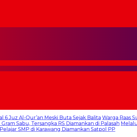
al 6 Juz Al-Qur’an Meski Buta Sejak Balita
Warga Raas S
 Gram Sabu, Tersangka RS Diamankan di Palasah
Melalu
 Pelajar SMP di Karawang Diamankan Satpol PP