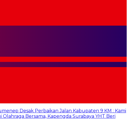
umenep Desak Perbaikan Jalan Kabupaten 9 KM : Kami
i Olahraga Bersama, Kapengda Surabaya YHT Beri