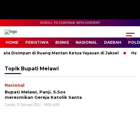
SCROLL TO CONTINUE WITH CONTENT
HOME
PERISTIWA
BISNIS
NASIONAL
DAERAH
POLD
yata Disimpan di Ruang Mantan Ketua Yayasan di Jaksel
Hafid
Topik
Bupati Melawi
Nasional
Bupati Melawi, Panji, S.Sos
meresmikan Gereja Katolik Santa
Jumat, 15 Januari 2021 - 19:05 WIB