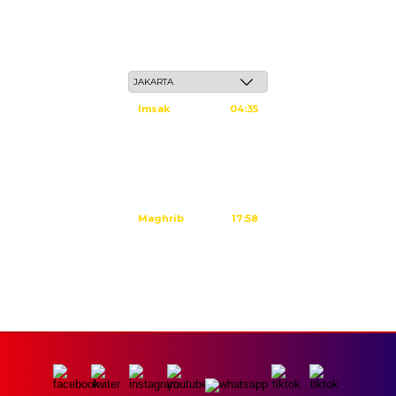
Sabtu, 23 Safar 1448 H / 08 Agustus 2026
Imsak
04:35
Subuh
04:45
Dzuhur
12:02
Ashar
15:23
Maghrib
17:58
Isya
19:09
Tidak ada waktu sholat berikutnya hari ini.
Sumber: Kemenag