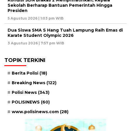
Kondisi SDN Brakas 2 Memprihatinkan, Kepala
Sekolah Berharap Bantuan Pemerintah Hingga
Presiden
5 Agustus 2026 | 1:03 pm WIB
Dua Siswa SMA S Hang Tuah Lampung Raih Emas di
Karate Student Olympic 2026
3 Agustus 2026 | 7:57 pm WIB
TOPIK TERKINI
Berita Polisi
(18)
Breaking News
(122)
Polisi News
(343)
POLISINEWS
(60)
www.polisinews.com
(28)