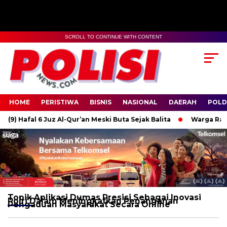
SCROLL TO CONTINUE WITH CONTENT
HOME
PERISTIWA
BISNIS
NASIONAL
DAERAH
POLD
9) Hafal 6 Juz Al-Qur’an Meski Buta Sejak Balita
Warga Raas 
Topik
Aplikasi Dumas Presisi Sebagai Inovasi
Polri Dalam Meningkatkan Penanganan
Pengaduan Masyarakat Secara Online