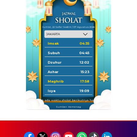
Jum'at, 22 Safar 1448 H / 07 Agustus 2026
Imsak
04:35
Subuh
04:45
Dzuhur
12:02
Ashar
15:23
Maghrib
17:58
Isya
19:09
Tidak ada waktu sholat berikutnya hari ini.
Sumber: Kemenag