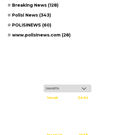
Breaking News
(128)
Polisi News
(343)
POLISINEWS
(60)
www.polisinews.com
(28)
Senin, 25 Safar 1448 H / 10 Agustus 2026
Imsak
04:34
Subuh
04:44
Dzuhur
12:02
Ashar
15:22
Maghrib
17:58