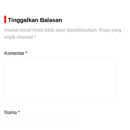
Tinggalkan Balasan
Alamat email Anda tidak akan dipublikasikan.
Ruas yang
wajib ditandai
*
Komentar
*
Nama
*