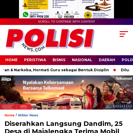
SCROLL TO CONTINUE WITH CONTENT
HOME
PERISTIWA
BISNIS
NASIONAL
DAERAH
POLD
 & Narkoba, Hormati Guru sebagai Bentuk Disiplin
Diluar Ja
/
Home
Militer News
Diserahkan Langsung Dandim, 25
Desa di Majalengka Terima Mobil