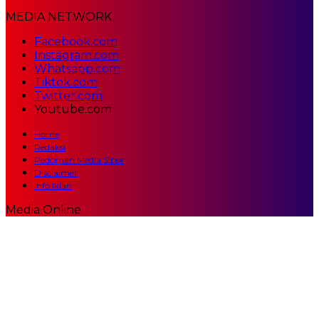
MEDIA NETWORK
Facebook.com
Instagram.com
Whatsapp.com
Tiktok.com
Twitter.com
Youtube.com
Home
Redaksi
Pedoman Media Siber
Disclaimer
Info Iklan
Media Online