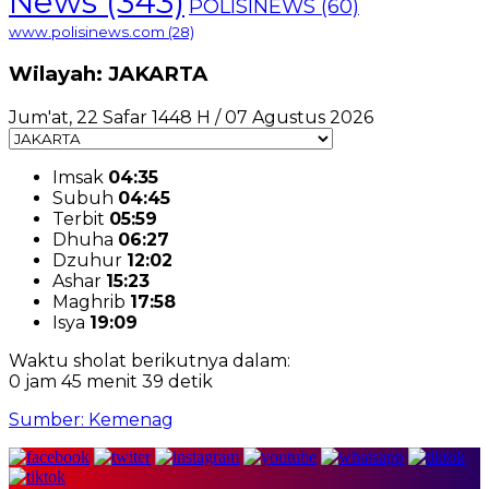
News
(343)
POLISINEWS
(60)
www.polisinews.com
(28)
Wilayah: JAKARTA
Jum'at, 22 Safar 1448 H / 07 Agustus 2026
Imsak
04:35
Subuh
04:45
Terbit
05:59
Dhuha
06:27
Dzuhur
12:02
Ashar
15:23
Maghrib
17:58
Isya
19:09
Waktu sholat berikutnya dalam:
0 jam 45 menit 38 detik
Sumber: Kemenag