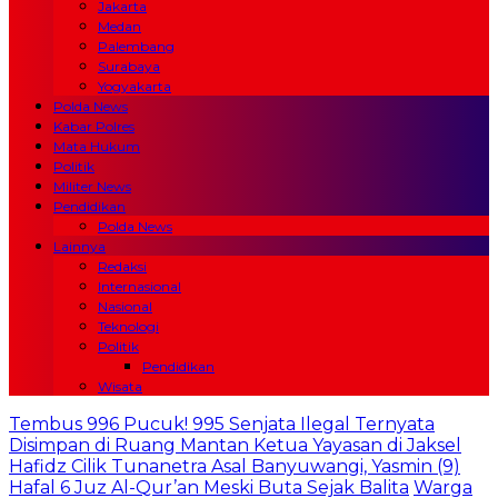
Jakarta
Medan
Palembang
Surabaya
Yogyakarta
Polda News
Kabar Polres
Mata Hukum
Politik
Militer News
Pendidikan
Polda News
Lainnya
Redaksi
Internasional
Nasional
Teknologi
Politik
Pendidikan
Wisata
Tembus 996 Pucuk! 995 Senjata Ilegal Ternyata
Disimpan di Ruang Mantan Ketua Yayasan di Jaksel
Hafidz Cilik Tunanetra Asal Banyuwangi, Yasmin (9)
Hafal 6 Juz Al-Qur’an Meski Buta Sejak Balita
Warga