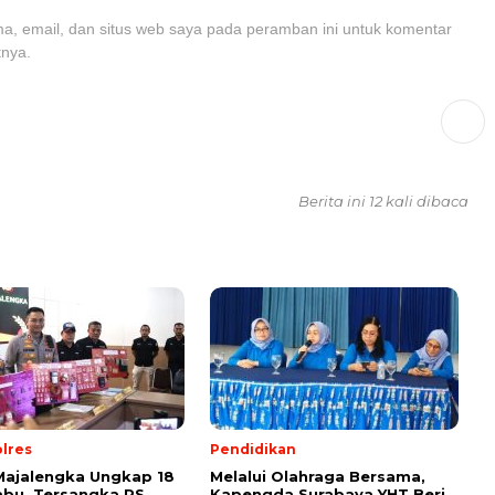
, email, dan situs web saya pada peramban ini untuk komentar
tnya.
Berita ini 12 kali dibaca
lres
Pendidikan
Majalengka Ungkap 18
Melalui Olahraga Bersama,
bu, Tersangka RS
Kapengda Surabaya YHT Beri