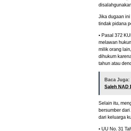
disalahgunakan
Jika dugaan ini
tindak pidana 
• Pasal 372 KU
melawan hukum 
milik orang la
dihukum karena
tahun atau dend
Baca Juga:
Saleh NAD 
Selain itu, me
bersumber dari
dari keluarga 
• UU No. 31 Ta