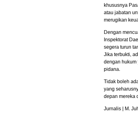
khususnya Pas
atau jabatan un
merugikan keu
Dengan mencuat
Inspektorat Da
segera turun ta
Jika terbukti, 
dengan hukum y
pidana.
Tidak boleh ad
yang seharusny
depan mereka d
Jurnalis | M. Juh