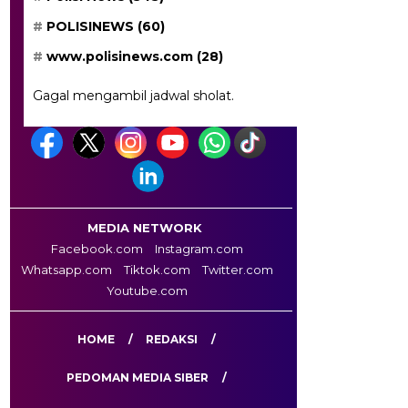
POLISINEWS
(60)
www.polisinews.com
(28)
Gagal mengambil jadwal sholat.
MEDIA NETWORK
Facebook.com
Instagram.com
Whatsapp.com
Tiktok.com
Twitter.com
Youtube.com
HOME
REDAKSI
PEDOMAN MEDIA SIBER