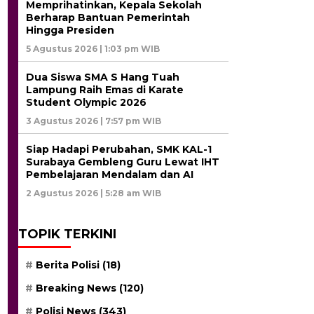
Memprihatinkan, Kepala Sekolah
Berharap Bantuan Pemerintah
Hingga Presiden
5 Agustus 2026 | 1:03 pm WIB
Dua Siswa SMA S Hang Tuah
Lampung Raih Emas di Karate
Student Olympic 2026
3 Agustus 2026 | 7:57 pm WIB
Siap Hadapi Perubahan, SMK KAL-1
Surabaya Gembleng Guru Lewat IHT
Pembelajaran Mendalam dan AI
2 Agustus 2026 | 5:28 am WIB
TOPIK TERKINI
Berita Polisi
(18)
Breaking News
(120)
Polisi News
(343)