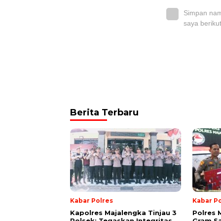
Simpan nama
saya beriku
Berita Terbaru
Kabar Polres
Kabar Po
Kapolres Majalengka Tinjau 3
Polres 
Polsek: Tegaskan Integritas
Gram Sa