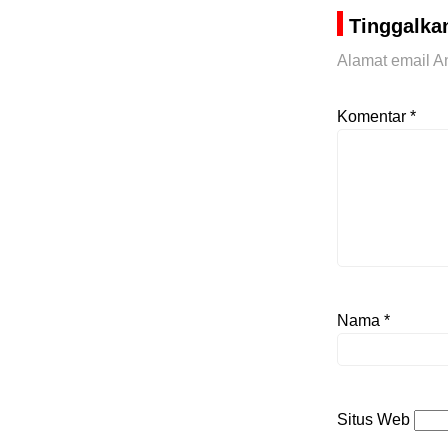
Tinggalka
Alamat email An
Komentar
*
Nama
*
Situs Web