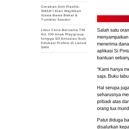
Gerakan Anti Plastik:
SMAN 1 Klari Wajibkan
Siswa Bawa Bekal &
Tumbler Sendiri
Salah satu ora
Libur Ceria Bersama TNI
AU, 100 Anak Playgroup
menyampaikan 
hingga SD Antusias Ikuti
Edukasi Profesi di Lanud
menerima dana 
SMH
aplikasi Si Pin
bantuan sebanya
“Kami hanya me
saja. Buku tabu
Hal serupa juga
seharusnya men
pribadi atas da
orang tua murid
Patut diduga ba
disalurkan kep