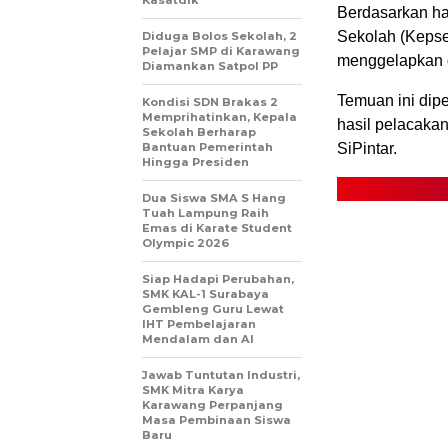
Kasatdik
Berdasarkan ha
Sekolah (Kepsek
Diduga Bolos Sekolah, 2
Pelajar SMP di Karawang
menggelapkan d
Diamankan Satpol PP
Temuan ini dipe
Kondisi SDN Brakas 2
Memprihatinkan, Kepala
hasil pelacakan
Sekolah Berharap
Bantuan Pemerintah
SiPintar.
Hingga Presiden
Dua Siswa SMA S Hang
Tuah Lampung Raih
Emas di Karate Student
Olympic 2026
Siap Hadapi Perubahan,
SMK KAL-1 Surabaya
Gembleng Guru Lewat
IHT Pembelajaran
Mendalam dan AI
Jawab Tuntutan Industri,
SMK Mitra Karya
Karawang Perpanjang
Masa Pembinaan Siswa
Baru