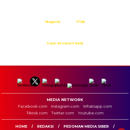
Dzuhur
12:02
Ashar
15:23
Maghrib
17:58
Isya
19:09
Waktu sholat berikutnya dalam:
0 jam 49 menit 5 detik
Sumber: Kemenag
MEDIA NETWORK
Facebook.com
Instagram.com
Whatsapp.com
Tiktok.com
Twitter.com
Youtube.com
HOME
REDAKSI
PEDOMAN MEDIA SIBER