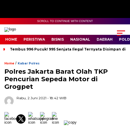
SCROLL TO CONTINUE WITH CONTENT
HOME
PERISTIWA
BISNIS
NASIONAL
DAERAH
POLD
Tembus 996 Pucuk! 995 Senjata Ilegal Ternyata Disimpan di 
/
Home
Kabar Polres
Polres Jakarta Barat Olah TKP
Pencurian Sepeda Motor di
Grogpet
Rabu, 2 Juni 2021
- 18:42 WIB