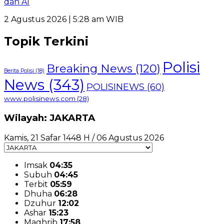
dan AI
2 Agustus 2026 | 5:28 am WIB
Topik Terkini
Polisi
Breaking News
(120)
Berita Polisi
(18)
News
(343)
POLISINEWS
(60)
www.polisinews.com
(28)
Wilayah: JAKARTA
Kamis, 21 Safar 1448 H / 06 Agustus 2026
Imsak
04:35
Subuh
04:45
Terbit
05:59
Dhuha
06:28
Dzuhur
12:02
Ashar
15:23
Maghrib
17:58