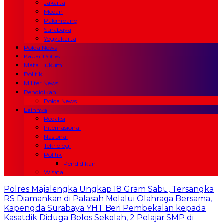
Jakarta
Medan
Palembang
Surabaya
Yogyakarta
Polda News
Kabar Polres
Mata Hukum
Politik
Militer News
Pendidikan
Polda News
Lainnya
Redaksi
Internasional
Nasional
Teknologi
Politik
Pendidikan
Wisata
Polres Majalengka Ungkap 18 Gram Sabu, Tersangka
RS Diamankan di Palasah
Melalui Olahraga Bersama,
Kapengda Surabaya YHT Beri Pembekalan kepada
Kasatdik
Diduga Bolos Sekolah, 2 Pelajar SMP di