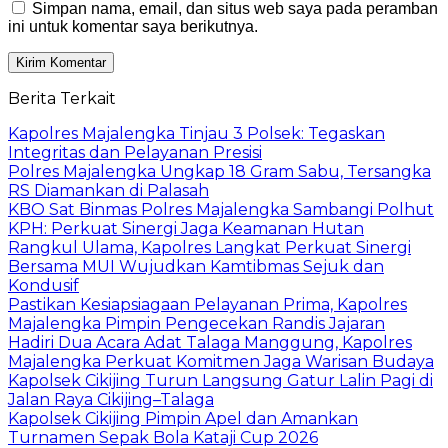
Simpan nama, email, dan situs web saya pada peramban
ini untuk komentar saya berikutnya.
Berita Terkait
Kapolres Majalengka Tinjau 3 Polsek: Tegaskan
Integritas dan Pelayanan Presisi
Polres Majalengka Ungkap 18 Gram Sabu, Tersangka
RS Diamankan di Palasah
KBO Sat Binmas Polres Majalengka Sambangi Polhut
KPH: Perkuat Sinergi Jaga Keamanan Hutan
Rangkul Ulama, Kapolres Langkat Perkuat Sinergi
Bersama MUI Wujudkan Kamtibmas Sejuk dan
Kondusif
Pastikan Kesiapsiagaan Pelayanan Prima, Kapolres
Majalengka Pimpin Pengecekan Randis Jajaran
Hadiri Dua Acara Adat Talaga Manggung, Kapolres
Majalengka Perkuat Komitmen Jaga Warisan Budaya
Kapolsek Cikijing Turun Langsung Gatur Lalin Pagi di
Jalan Raya Cikijing–Talaga
Kapolsek Cikijing Pimpin Apel dan Amankan
Turnamen Sepak Bola Kataji Cup 2026