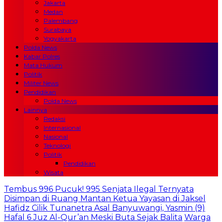
Jakarta
Medan
Palembang
Surabaya
Yogyakarta
Polda News
Kabar Polres
Mata Hukum
Politik
Militer News
Pendidikan
Polda News
Lainnya
Redaksi
Internasional
Nasional
Teknologi
Politik
Pendidikan
Wisata
Tembus 996 Pucuk! 995 Senjata Ilegal Ternyata
Disimpan di Ruang Mantan Ketua Yayasan di Jaksel
Hafidz Cilik Tunanetra Asal Banyuwangi, Yasmin (9)
Hafal 6 Juz Al-Qur’an Meski Buta Sejak Balita
Warga