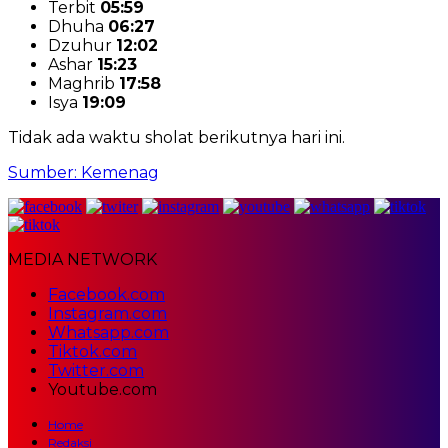
Terbit
05:59
Dhuha
06:27
Dzuhur
12:02
Ashar
15:23
Maghrib
17:58
Isya
19:09
Tidak ada waktu sholat berikutnya hari ini.
Sumber: Kemenag
MEDIA NETWORK
Facebook.com
Instagram.com
Whatsapp.com
Tiktok.com
Twitter.com
Youtube.com
Home
Redaksi