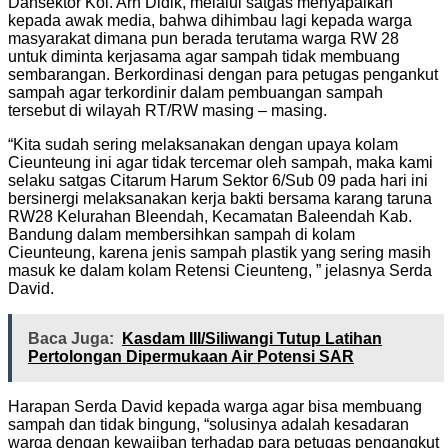
Dansektor Kol. Arh Didik, melalui satgas menyapaikan
kepada awak media, bahwa dihimbau lagi kepada warga
masyarakat dimana pun berada terutama warga RW 28
untuk diminta kerjasama agar sampah tidak membuang
sembarangan. Berkordinasi dengan para petugas pengankut
sampah agar terkordinir dalam pembuangan sampah
tersebut di wilayah RT/RW masing – masing.
“Kita sudah sering melaksanakan dengan upaya kolam
Cieunteung ini agar tidak tercemar oleh sampah, maka kami
selaku satgas Citarum Harum Sektor 6/Sub 09 pada hari ini
bersinergi melaksanakan kerja bakti bersama karang taruna
RW28 Kelurahan Bleendah, Kecamatan Baleendah Kab.
Bandung dalam membersihkan sampah di kolam
Cieunteung, karena jenis sampah plastik yang sering masih
masuk ke dalam kolam Retensi Cieunteng, ” jelasnya Serda
David.
Baca Juga:
Kasdam III/Siliwangi Tutup Latihan
Pertolongan Dipermukaan Air Potensi SAR
Harapan Serda David kepada warga agar bisa membuang
sampah dan tidak bingung, “solusinya adalah kesadaran
warga dengan kewajiban terhadap para petugas pengangkut