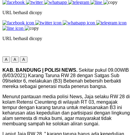
URL berhasil dicopy
URL berhasil dicopy
A
A
A
KAB. BANDUNG | POLISI NEWS.
Sekitar pukul 09.00WIB
(6/03/2021) Karang Taruna RW 28 dengan Satgas Sub
09/sektor 6, melakukan (B3) Bebenah bebersih berbakti
mereka sebagai generasi muda penerus bangsa.
Menurut pantauan media polisi News, Jaja selaku RW 28 di
kolam Retensi Cieunteng di wilayah RT 03, mengajak
tempur dengan karang taruna untuk melasanakan B3 ini
keharusan atas kepedulian dan partisipasi dengan lingkung
alam semesta di muka bumi, agar masyarakat tidak
membuang sampah ke solokan aliran sungai.
Lanjut Jaja RW 28, ” karang taruna harus ada kepedulian