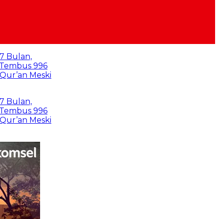
96
eski
96
eski