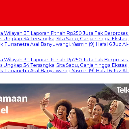
 3T
Laporan Fitnah Rp250 Juta Tak Berproses 7 Bulan,
4 Tersangka, Sita Sabu, Ganja hingga Ekstasi
Tembus 9
tra Asal Banyuwangi, Yasmin (9) Hafal 6 Juz Al-Qur’an M
 3T
Laporan Fitnah Rp250 Juta Tak Berproses 7 Bulan,
4 Tersangka, Sita Sabu, Ganja hingga Ekstasi
Tembus 9
tra Asal Banyuwangi, Yasmin (9) Hafal 6 Juz Al-Qur’an M