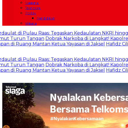
Nasional
Teknologi
Politik
Pendidikan
Wisata
i Pulau Raas: Tegaskan Kedaulatan NKRI hingga Wilayah
n Tangan
Dobrak Narkoba di Langkat! Kapolres Ungkap 3
uang Mantan Ketua Yayasan di Jaksel
Hafidz Cilik Tunane
i Pulau Raas: Tegaskan Kedaulatan NKRI hingga Wilayah
n Tangan
Dobrak Narkoba di Langkat! Kapolres Ungkap 3
uang Mantan Ketua Yayasan di Jaksel
Hafidz Cilik Tunane